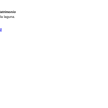
atrimonio
lla laguna.
NITA''
I
ILI