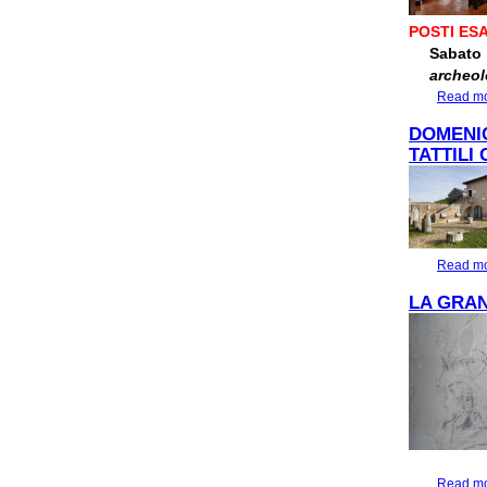
POSTI ESA
Sabato 
archeol
Read m
DOMENIC
TATTILI 
Read m
LA GRAN
Read m