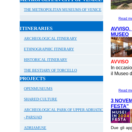
THE METROPOLITAN MUSEUMS OF VENICE
Read m
ITINERARIES
AVVISO.
MUSEO
ARCHEOLOGICAL ITINERARY
ETHNOGRAPHIC ITINERARY
HISTORICAL ITINERARY
AVVISO
In occasi
THE BESTIARY OF TORCELLO
il Museo d
PROJECTS
OPENMUSEUMS
Read m
SHARED CULTURE
3 NOVEM
FESTA"
ARCHEOLOGICAL PARK OF UPPER ADRIATIC
- PARSJAD
Due gli app
ADRIAMUSE