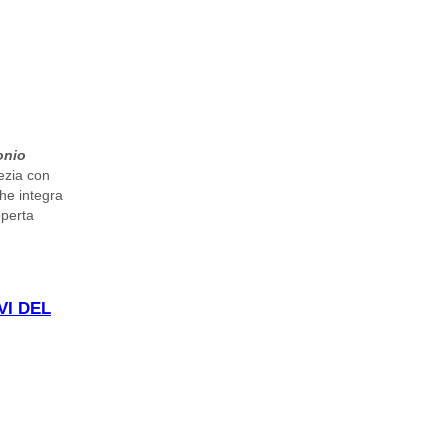
onio
nezia con
che integra
operta
VI DEL