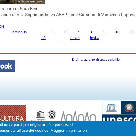
a cura di Sara Bini.
razione con la Soprintendenza ABAP per il Comune di Venezia e Laguna
ore
about ARCHEOLOGIA IN PIAZZA SAN MARCO: LE NOVITA' DAGLI SCAVI DEL 
‹ previous
…
5
6
7
8
9
10
11
13
…
next ›
last »
Dichiarazione di accessibilità
i terze parti, per migliorare l'esperienza di
Maggiori informazioni
onsentite all'uso dei cookies.