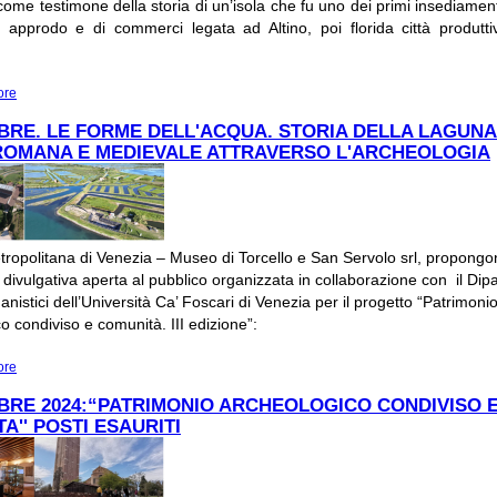
me testimone della storia di un’isola che fu uno dei primi insediament
di approdo e di commerci legata ad Altino, poi florida città produtt
ore
about 3 NOVEMBRE "DOMENICA AL MUSEO. 10 NOVEMBRE "MUSEI IN FEST
BRE. LE FORME DELL'ACQUA. STORIA DELLA LAGUN
 ROMANA E MEDIEVALE ATTRAVERSO L'ARCHEOLOGIA
tropolitana di Venezia – Museo di Torcello e San Servolo srl, propongo
divulgativa aperta al pubblico organizzata in collaborazione con il Dip
anistici dell’Università Ca’ Foscari di Venezia per il progetto “Patrimoni
o condiviso e comunità. III edizione”:
ore
about 25 OTTOBRE. LE FORME DELL'ACQUA. STORIA DELLA LAGUNA NORD 
ROMANA E MEDIEVALE ATTRAVERSO L'ARCHEOLOGIA
BRE 2024:“PATRIMONIO ARCHEOLOGICO CONDIVISO 
A'' POSTI ESAURITI