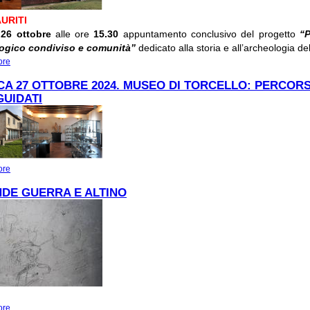
URITI
26 ottobre
alle ore
15.30
appuntamento conclusivo del progetto
“P
ogico condiviso e comunità”
dedicato alla storia e all’archeologia de
ore
about 26 OTTOBRE 2024:“PATRIMONIO ARCHEOLOGICO CONDIVISO E COMU
POSTI ESAURITI
A 27 OTTOBRE 2024. MUSEO DI TORCELLO: PERCORS
GUIDATI
ore
about DOMENICA 27 OTTOBRE 2024. MUSEO DI TORCELLO: PERCORSI TATT
GUIDATI
DE GUERRA E ALTINO
ore
about LA GRANDE GUERRA E ALTINO