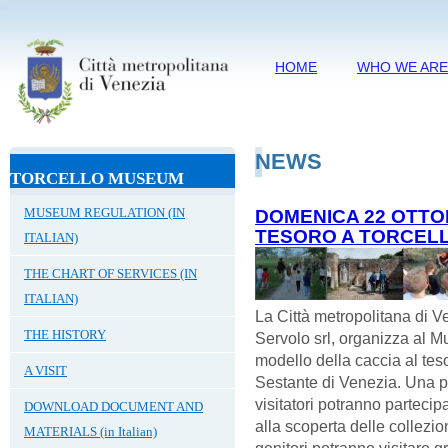
HOME
WHO WE AR
NEWS
TORCELLO MUSEUM
MUSEUM REGULATION (IN
DOMENICA 22 OTTOB
TESORO A TORCELL
ITALIAN)
THE CHART OF SERVICES (IN
ITALIAN)
La Città metropolitana di V
THE HISTORY
Servolo srl, organizza al M
modello della caccia al tes
A VISIT
Sestante di Venezia. Una pro
visitatori potranno parteci
DOWNLOAD DOCUMENT AND
alla scoperta delle collezion
MATERIALS (in Italian)
genitori potranno visitare g