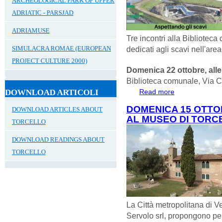
ARCHEOLOGICAL PARK OF UPPER
ADRIATIC - PARSJAD
ADRIAMUSE
Tre incontri alla Biblioteca
SIMULACRA ROMAE (EUROPEAN
dedicati agli scavi nell'are
PROJECT CULTURE 2000)
Domenica 22 ottobre, alle
Biblioteca comunale, Via C
DOWNLOAD ARTICOLI
Read more
about ASPETTAN
DOMENICA 15 OTTOB
DOWNLOAD ARTICLES ABOUT
AL MUSEO DI TORC
TORCELLO
DOWNLOAD READINGS ABOUT
TORCELLO
La Città metropolitana di V
Servolo srl, propongono p