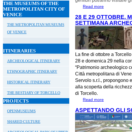
THE MUSEUMS OF THE
Read more
about Domenica 22
METROPOLITAN CITY OF
VENICE
28 E 29 OTTOBRE. 
SETTIMANA ARCHE
THE METROPOLITAN MUSEUMS
OF VENICE
ITINERARIES
La fine di ottobre a Torcell
28 e domenica 29 nella corn
ARCHEOLOGICAL ITINERARY
“Patrimonio archeologico co
ETHNOGRAPHIC ITINERARY
Città metropolitana di Vene
Servolo s.r.l., propongono e
HISTORICAL ITINERARY
alla scoperta della ricchez
THE BESTIARY OF TORCELLO
di Torcello.
Read more
about 28 E 29 
PROJECTS
SETTIMANA AR
ASPETTANDO GLI S
OPENMUSEUMS
SHARED CULTURE