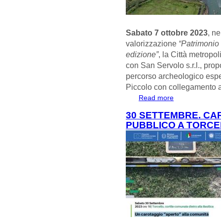
Sabato 7 ottobre 2023
, ne
valorizzazione
“Patrimonio 
edizione”
, la Città metropo
con San Servolo s.r.l., pro
percorso archeologico esperi
Piccolo con collegamento 
Read more
about SABATO 
ITINERARIO AC
30 SETTEMBRE. CA
PUBBLICO A TORC