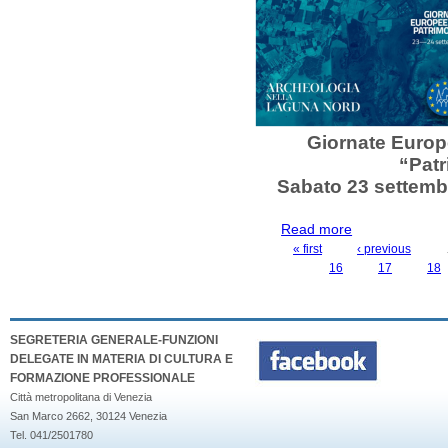
Giornate Europ
“Patr
Sabato 23 settemb
Read more
about GIORNAT
TORCELLO. 23-
« first
‹ previous
PAGES
16
17
18
SEGRETERIA GENERALE-FUNZIONI
DELEGATE IN MATERIA DI CULTURA E
FORMAZIONE PROFESSIONALE
Città metropolitana di Venezia
San Marco 2662, 30124 Venezia
Tel. 041/2501780