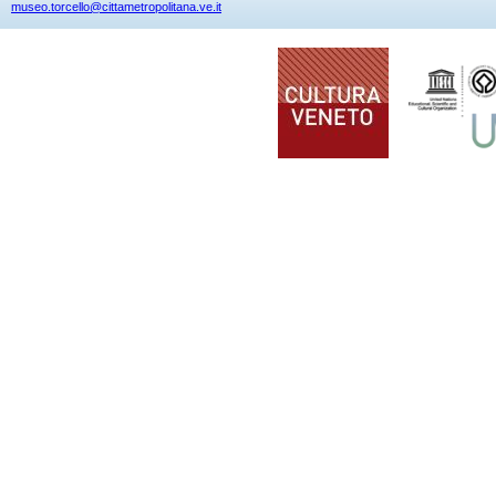
museo.torcello@cittametropolitana.ve.it