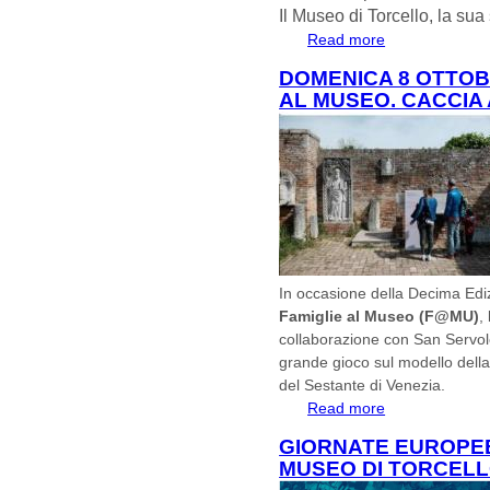
Il Museo di Torcello, la sua 
Read more
about 2 Ottobre. 
didascalico del M
DOMENICA 8 OTTOBR
AL MUSEO. CACCIA
In occasione della Decima Edi
Famiglie al Museo (F@MU)
,
collaborazione con San Servolo
grande gioco sul modello della
del Sestante di Venezia.
Read more
about Domenica 8
Caccia al Tesoro 
GIORNATE EUROPEE
MUSEO DI TORCELL