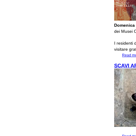
Domenica 
dei Musei C
I residenti
visitare gr
Read m
SCAVI A