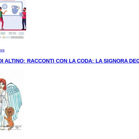
ore
about Una città diffusa: nuovi dati sulle vicende di Altino tra tarda antichità e al
I ALTINO: RACCONTI CON LA CODA: LA SIGNORA DEG