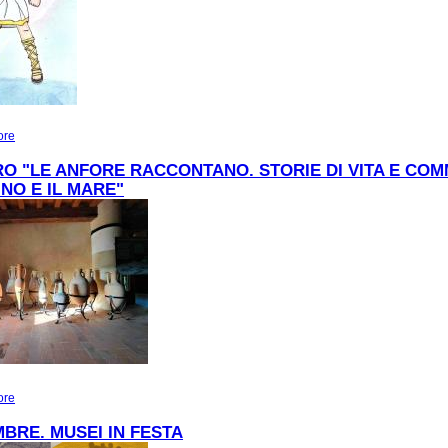
ore
about LE AVVENTURE DEL SOLE INVISIBILE
O "LE ANFORE RACCONTANO. STORIE DI VITA E CO
INO E IL MARE"
ore
about Incontro "Le anfore raccontano. Storie di vita e commerci tra Altino e il ma
MBRE. MUSEI IN FESTA