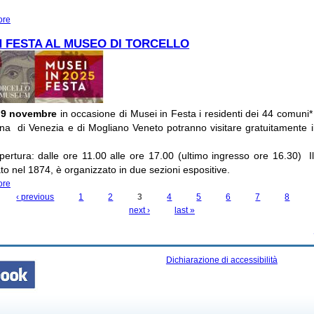
ore
about MUSEO DI ALTINO: RACCONTI CON LA CODA: LA SIGNORA DEGLI ANI
N FESTA AL MUSEO DI TORCELLO
 9 novembre
in occasione di Musei in Festa i residenti dei 44 comuni* 
ana di Venezia e di Mogliano Veneto potranno visitare gratuitamente i
pertura: dalle ore 11.00 alle ore 17.00 (ultimo ingresso ore 16.30) 
ato nel 1874, è organizzato in due sezioni espositive.
ore
about MUSEI IN FESTA AL MUSEO DI TORCELLO
‹ previous
1
2
3
4
5
6
7
8
next ›
last »
Dichiarazione di accessibilità