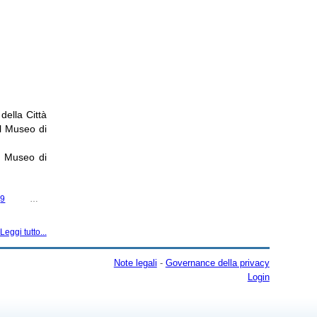
MALI
della Città
l Museo di
Il Museo di
9
…
Leggi tutto...
Note legali
-
Governance della privacy
Login