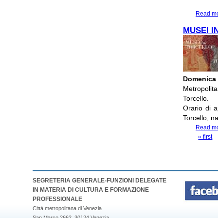
Read m
MUSEI I
Domenica
Metropolit
Torcello.
Orario di a
Torcello, n
Read m
« first
PAGES
SEGRETERIA GENERALE-FUNZIONI DELEGATE
IN MATERIA DI CULTURA E FORMAZIONE
PROFESSIONALE
Città metropolitana di Venezia
San Marco 2662, 30124 Venezia