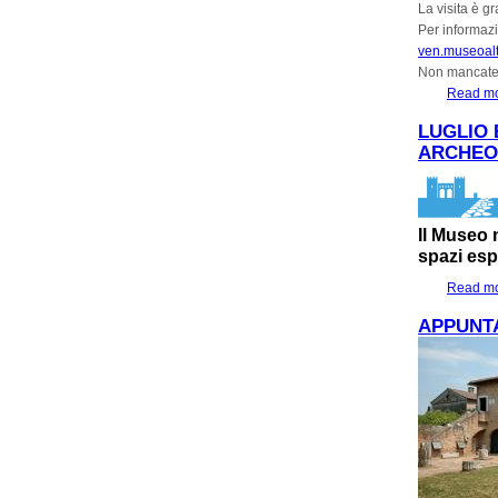
La visita è gr
Per informazi
ven.museoalt
Non mancate
Read m
LUGLIO 
ARCHEOL
Il Museo n
spazi espo
Read m
APPUNTA