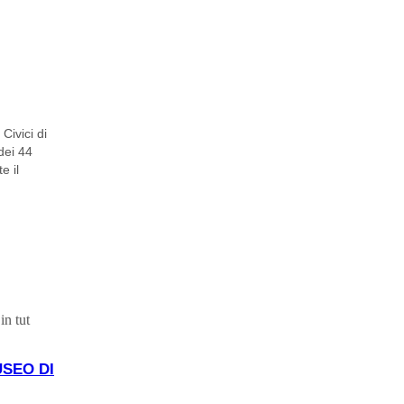
Civici di
dei 44
e il
in tut
USEO DI