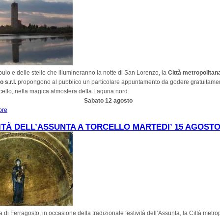
 buio e delle stelle che illumineranno la notte di San Lorenzo, la
Città metropolitana
 s.r.l.
propongono al pubblico un particolare appuntamento da godere gratuitamen
cello, nella magica atmosfera della Laguna nord.
Sabato 12 agosto
ore
about 12 agosto 2023 Aspettando la notte delle stelle al Museo di Torcello
TÀ DELL’ASSUNTA A TORCELLO MARTEDI’ 15 AGOSTO
a di Ferragosto, in occasione della tradizionale festività dell’Assunta, la Città metro