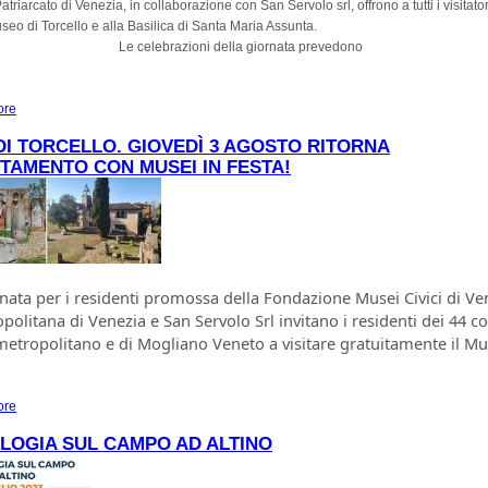
atriarcato di Venezia, in collaborazione con San Servolo srl, offrono a tutti i visitator
useo di Torcello e alla Basilica di Santa Maria Assunta.
Le celebrazioni della giornata prevedono
ore
about SOLENNITÀ DELL’ASSUNTA A TORCELLO MARTEDI’ 15 AGOSTO 2023
I TORCELLO. GIOVEDÌ 3 AGOSTO RITORNA
TAMENTO CON MUSEI IN FESTA!
rnata per i residenti promossa della Fondazione Musei Civici di Ven
opolitana di Venezia e San Servolo Srl invitano i residenti dei 44 
 metropolitano e di Mogliano Veneto a visitare gratuitamente il Mu
ore
about MUSOE DI TORCELLO. Giovedì 3 agosto ritorna l’appuntamento con Muse
LOGIA SUL CAMPO AD ALTINO