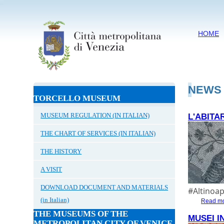
HOME
NEWS
TORCELLO MUSEUM
MUSEUM REGULATION (IN ITALIAN)
L'ABITA
THE CHART OF SERVICES (IN ITALIAN)
THE HISTORY
A VISIT
DOWNLOAD DOCUMENT AND MATERIALS
#Altinoa
(in Italian)
Read m
THE MUSEUMS OF THE
MUSEI I
METROPOLITAN CITY OF VENICE