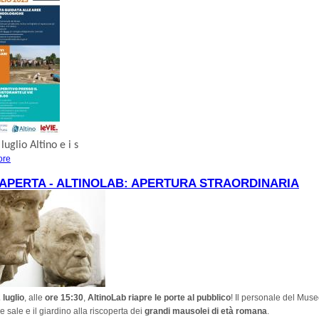
luglio
Altino e i s
ore
about ARCHEOLOGIA SUL CAMPO AD ALTINO
APERTA - ALTINOLAB: APERTURA STRAORDINARIA
 luglio
, alle
ore 15:30
,
AltinoLab riapre le porte al pubblico
! Il personale del Muse
e sale e il giardino alla riscoperta dei
grandi mausolei di età romana
.