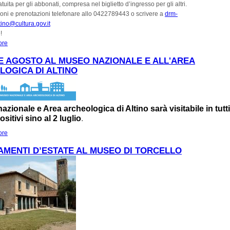
atuita per gli abbonati, compresa nel biglietto d’ingresso per gli altri.
oni e prenotazioni telefonare allo 0422789443 o scrivere a
drm-
ino@cultura.gov.it
!
ore
about #Altinoaperta - AltinoLab: apertura straordinaria
E AGOSTO AL MUSEO NAZIONALE E ALL'AREA
OGICA DI ALTINO
azionale e Area archeologica di Altino sarà visitabile in tutti
sitivi sino al 2 luglio
.
ore
about LUGLIO E AGOSTO AL MUSEO NAZIONALE E ALL'AREA ARCHEOLOGIC
ALTINO
MENTI D’ESTATE AL MUSEO DI TORCELLO