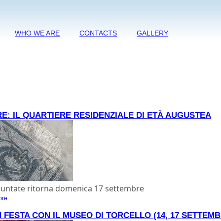
WHO WE ARE
CONTACTS
GALLERY
RE: IL QUARTIERE RESIDENZIALE DI ETÀ AUGUSTEA
puntate ritorna domenica 17 settembre
ore
about L'abitare: il quartiere residenziale di età augustea
N FESTA CON IL MUSEO DI TORCELLO (14, 17 SETTEMB