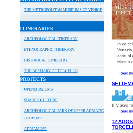
THE METROPOLITAN MUSEUMS OF VENICE
ITINERARIES
ARCHEOLOGICAL ITINERARY
In coinc
ETHNOGRAPHIC ITINERARY
Venezia,
comuni d
HISTORICAL ITINERARY
Museo di
THE BESTIARY OF TORCELLO
Read m
PROJECTS
SETTEMB
OPENMUSEUMS
SHARED CULTURE
Il
Museo na
ARCHEOLOGICAL PARK OF UPPER ADRIATIC
Read m
- PARSJAD
12 AGOS
TORCEL
ADRIAMUSE