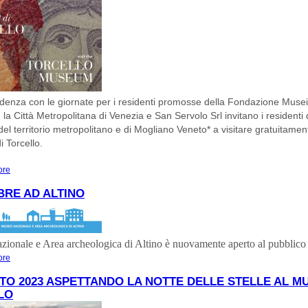
idenza con le giornate per i residenti promosse della Fondazione Musei 
 la Città Metropolitana di Venezia e San Servolo Srl invitano i residenti 
el territorio metropolitano e di Mogliano Veneto* a visitare gratuitament
 Torcello.
ore
about MUSEI IN FESTA CON IL MUSEO DI TORCELLO (14, 17 settembre)
RE AD ALTINO
zionale e Area archeologica di Altino
è nuovamente aperto al pubblico 
ore
about SETTEMBRE AD ALTINO
TO 2023 ASPETTANDO LA NOTTE DELLE STELLE AL M
LO