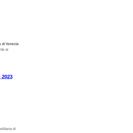
 di Venezia
te al
 2023
politana di