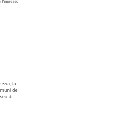
i l’ingresso
ezia, la
comuni del
seo di
i in Festa!