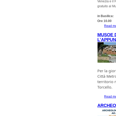
Venezia e il P
gratuito al M
in Basilica:
Ore 10.00
Read m
MUSOE D
L’APPUN
Per la gio
Città Metr
territorio
Torcello.
Read m
ARCHEO