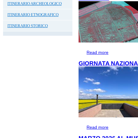
ITINERARIO ARCHEOLOGICO
ITINERARIO ETNOGRAFICO
ITINERARIO STORICO
Read more
about Incontro "C
nel territorio altin
GIORNATA NAZIONA
Read more
about GIORNATA