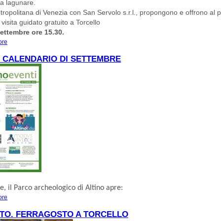
ia lagunare.
tropolitana di Venezia con San Servolo s.r.l., propongono e offrono al 
visita guidato gratuito a Torcello
ettembre ore 15.30.
ore
about 7 SETTEMBRE. MUSEO DI TORCELLO. “PATRIMONIO ARCHEOLOGIC
CONDIVISO E COMUNITA'"
- CALENDARIO DI SETTEMBRE
e, il
Parco archeologico di Altino
apre:
ore
about ALTINO - CALENDARIO DI SETTEMBRE
STO. FERRAGOSTO A TORCELLO