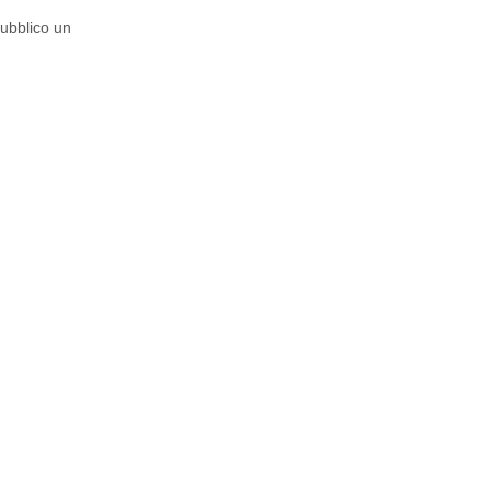
pubblico un
O