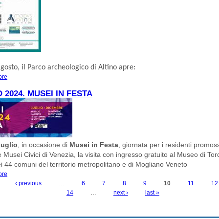
agosto, il
Parco archeologico di Altino
apre:
ore
about LUGLIO ED AGOSTO AL MUSEO DI ALTINO
O 2024. MUSEI IN FESTA
luglio
, in occasione di
Musei in Festa
, giornata per i residenti promos
Musei Civici di Venezia, la visita con ingresso gratuito al Museo di Torc
ei 44 comuni del territorio metropolitano e di Mogliano Veneto
ore
about 4 LUGLIO 2024. MUSEI IN FESTA
‹ previous
…
6
7
8
9
10
11
12
14
…
next ›
last »