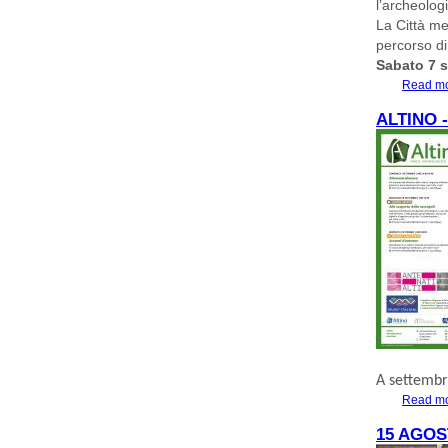
l’archeolog
La Città me
percorso di 
Sabato 7 s
Read m
ALTINO 
A settembr
Read m
15 AGO