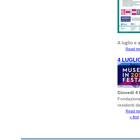
A luglio e 
Read m
4 LUGLI
Giovedì 4 
Fondazione 
residenti d
Read m
« first
PAGES