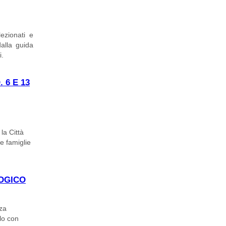
EO.
lezionati e
dalla guida
i.
 6 E 13
la Città
e famiglie
13 OTTOBRE
LOGICO
rza
lo con