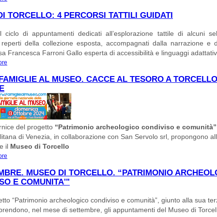
SULLA RAPPRESENTAZIONE DEGLI ANIMALI NELLA COLLEZIONE DEL MUS
I TORCELLO: 4 PERCORSI TATTILI GUIDATI
PRENOTAZIONI SU https://www.unive.it/web/it/6963/dettaglio-evento/1344
 ciclo di appuntamenti dedicati all’esplorazione tattile di alcuni se
vi reperti della collezione esposta, accompagnati dalla narrazione e 
ssa Francesca Farroni Gallo esperta di accessibilità e linguaggi adattativ
ore
about MUSEO DI TORCELLO: 4 PERCORSI TATTILI GUIDATI
FAMIGLIE AL MUSEO. CACCE AL TESORO A TORCELLO.
E
rnice del progetto
“Patrimonio archeologico condiviso e comunità”
itana di Venezia, in collaborazione con San Servolo srl, propongono all
e il
Museo di Torcello
ore
about F@MU - FAMIGLIE AL MUSEO. CACCE AL TESORO A TORCELLO. 6 E 
MBRE. MUSEO DI TORCELLO. “PATRIMONIO ARCHEO
SO E COMUNITA'"
etto “Patrimonio archeologico condiviso e comunità”, giunto alla sua te
iprendono, nel mese di settembre, gli appuntamenti del Museo di Torcel