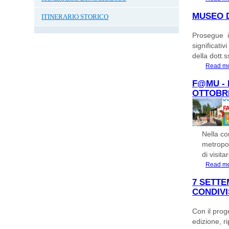
MUSEO D
ITINERARIO STORICO
Prosegue il
significati
della dott.
Read m
F@MU - 
OTTOBR
Nella co
metropol
di visitar
Read m
7 SETTE
CONDIVI
Con il prog
edizione, r