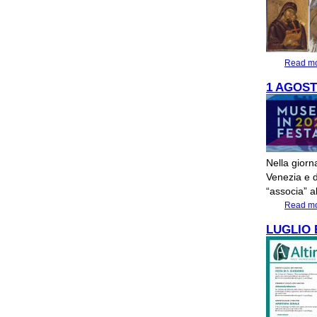
Read m
1 AGOST
Nella giorn
Venezia e d
“associa” a
Read m
LUGLIO 