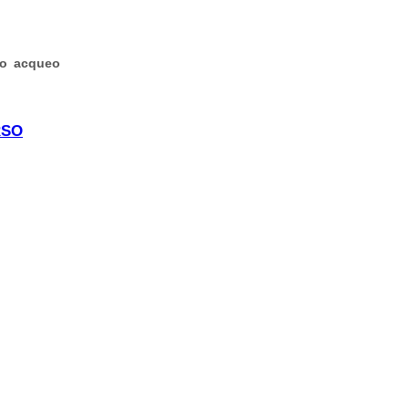
rio acqueo
ino"
RSO
GUIDATO