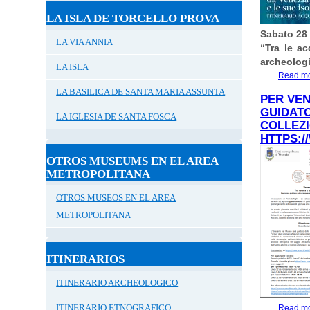
LA ISLA DE TORCELLO PROVA
Sabato 28
LA VIA ANNIA
“Tra le ac
archeolog
LA ISLA
Read m
LA BASILICA DE SANTA MARIA ASSUNTA
PER VEN
GUIDATO
LA IGLESIA DE SANTA FOSCA
COLLEZI
HTTPS:/
OTROS MUSEUMS EN EL AREA
METROPOLITANA
OTROS MUSEOS EN EL AREA
METROPOLITANA
ITINERARIOS
ITINERARIO ARCHEOLOGICO
ITINERARIO ETNOGRAFICO
Read m