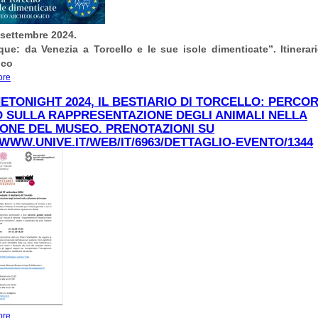
 settembre 2024.
que: da Venezia a Torcello e le sue isole dimenticate”.
Itinera
ico
ore
about 28 settembre. Giornate Europee del Patrimonio GEP. “Patrimonio in camm
ETONIGHT 2024, IL BESTIARIO DI TORCELLO: PERCO
 SULLA RAPPRESENTAZIONE DEGLI ANIMALI NELLA
ONE DEL MUSEO. PRENOTAZIONI SU
/WWW.UNIVE.IT/WEB/IT/6963/DETTAGLIO-EVENTO/1344
ore
about PER VENETONIGHT 2024, IL BESTIARIO DI TORCELLO: PERCORSO 