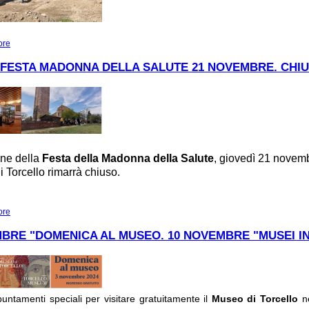
ore
about SCAVI APERTI!
 FESTA MADONNA DELLA SALUTE 21 NOVEMBRE. CHI
one della
Festa della Madonna della Salute
, giovedì 21 novem
i Torcello rimarrà chiuso.
ore
about AVVISO. FESTA MADONNA DELLA SALUTE 21 NOVEMBRE. CHIUSUR
BRE "DOMENICA AL MUSEO. 10 NOVEMBRE "MUSEI I
untamenti speciali per visitare gratuitamente il
Museo di Torcello
ne