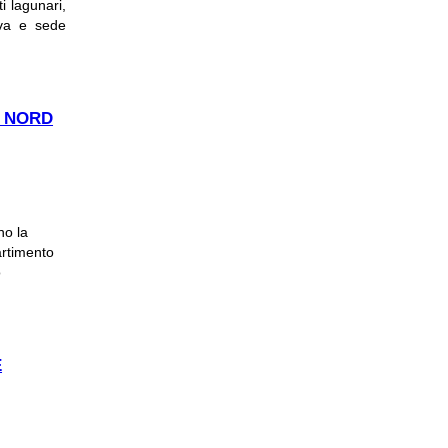
i lagunari,
iva e sede
A"
A NORD
no la
artimento
o
IN ETA'
E