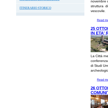
novembre co
struttura 
ITINERARIO STORICO
vescovile.
Read m
25 OTTO
IN ETA'
La Città me
conferenza 
di Studi Um
archeologic
Read m
26 OTTO
COMUNIT