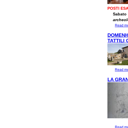
POSTI ESA
Sabato 
archeol
Read m
DOMENIC
TATTILI 
Read m
LA GRAN
Read m