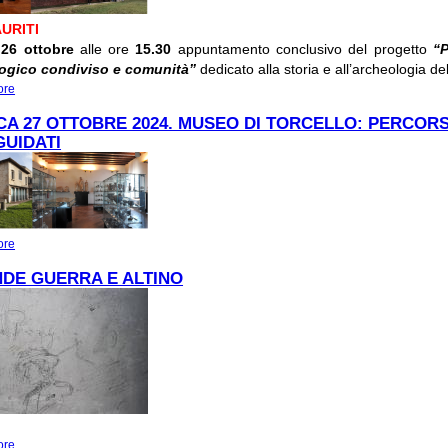
URITI
26 ottobre
alle ore
15.30
appuntamento conclusivo del progetto
“P
ogico condiviso e comunità”
dedicato alla storia e all’archeologia de
ore
about 26 OTTOBRE 2024:“PATRIMONIO ARCHEOLOGICO CONDIVISO E COMU
POSTI ESAURITI
A 27 OTTOBRE 2024. MUSEO DI TORCELLO: PERCORS
GUIDATI
ore
about DOMENICA 27 OTTOBRE 2024. MUSEO DI TORCELLO: PERCORSI TATT
GUIDATI
DE GUERRA E ALTINO
ore
about LA GRANDE GUERRA E ALTINO