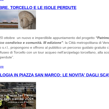
BRE. TORCELLO E LE ISOLE PERDUTE
0 ottobre un nuovo e imperdibile appuntamento del progetto
“Patrim
co condiviso e comunità. III edizione”
: la Città metropolitana di Ve
 s.r.l., propongono e offrono al pubblico un percorso guidato gratuito 
l Museo di Torcello con un tour acqueo nell’arcipelago torcellano, alla sc
“perdute”.
ore
about 20 OTTOBRE. TORCELLO E LE ISOLE PERDUTE
OGIA IN PIAZZA SAN MARCO: LE NOVITA' DAGLI SCA