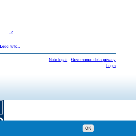
.
2024
12
Leggi tutto...
Note legali
-
Governance della privacy
Login
OK
h