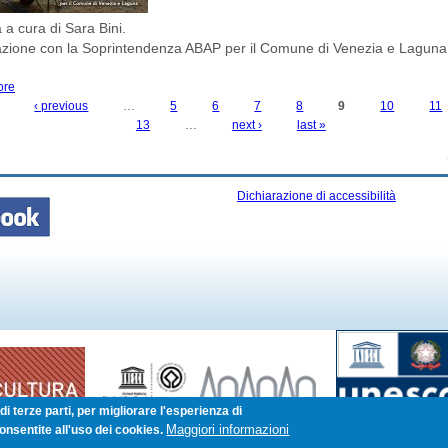
a cura di Sara Bini.
razione con la Soprintendenza ABAP per il Comune di Venezia e Laguna
ore
about ARCHEOLOGIA IN PIAZZA SAN MARCO: LE NOVITA' DAGLI SCAVI DEL 
‹ previous
…
5
6
7
8
9
10
11
13
…
next ›
last »
Dichiarazione di accessibilità
i terze parti, per migliorare l'esperienza di
Maggiori informazioni
onsentite all'uso dei cookies.