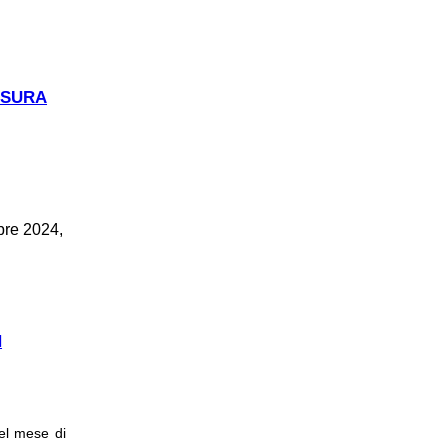
USURA
bre 2024,
A MUSEO
N
l mese di