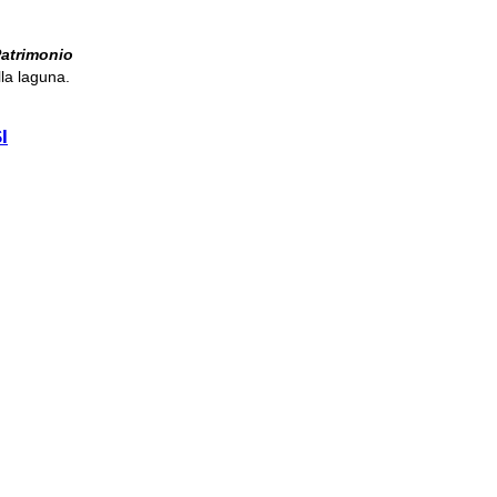
atrimonio
lla laguna.
NITA''
I
ILI