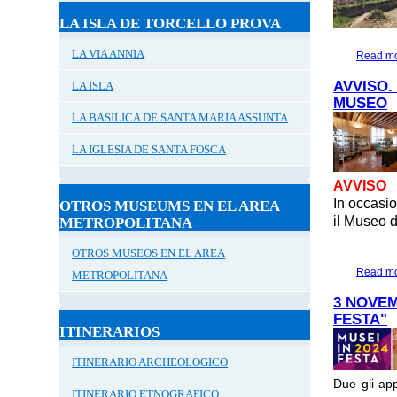
LA ISLA DE TORCELLO PROVA
LA VIA ANNIA
Read m
AVVISO.
LA ISLA
MUSEO
LA BASILICA DE SANTA MARIA ASSUNTA
LA IGLESIA DE SANTA FOSCA
AVVISO
In occasi
OTROS MUSEUMS EN EL AREA
il Museo d
METROPOLITANA
OTROS MUSEOS EN EL AREA
Read m
METROPOLITANA
3 NOVEM
FESTA"
ITINERARIOS
ITINERARIO ARCHEOLOGICO
Due gli app
ITINERARIO ETNOGRAFICO