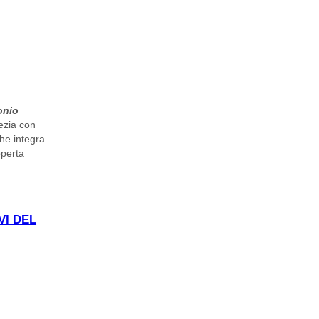
onio
nezia con
che integra
operta
VI DEL