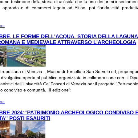
me testimone della storia di un’isola che fu uno dei primi insediament
di approdo e di commerci legata ad Altino, poi florida città produtt
ore
about 3 NOVEMBRE "DOMENICA AL MUSEO. 10 NOVEMBRE "MUSEI IN FEST
BRE. LE FORME DELL'ACQUA. STORIA DELLA LAGUN
 ROMANA E MEDIEVALE ATTRAVERSO L'ARCHEOLOGIA
tropolitana di Venezia – Museo di Torcello e San Servolo srl, propongo
divulgativa aperta al pubblico organizzata in collaborazione con il Dip
anistici dell’Università Ca’ Foscari di Venezia per il progetto “Patrimoni
o condiviso e comunità. III edizione”:
ore
about 25 OTTOBRE. LE FORME DELL'ACQUA. STORIA DELLA LAGUNA NORD 
ROMANA E MEDIEVALE ATTRAVERSO L'ARCHEOLOGIA
BRE 2024:“PATRIMONIO ARCHEOLOGICO CONDIVISO 
A'' POSTI ESAURITI