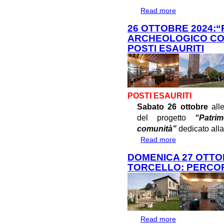
Read more
about 25 OTTOB
LAGUNA NORD I
26 OTTOBRE 2024:
L'ARCHEOLOGI
ARCHEOLOGICO CON
POSTI ESAURITI
POSTI ESAURITI
Sabato 26 ottobre
all
del progetto
“Patri
comunità”
dedicato alla
Read more
about 26 OTTO
CONDIVISO E CO
DOMENICA 27 OTTOB
TORCELLO: PERCORS
Read more
about DOMENICA