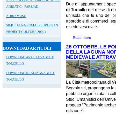
ARCHEOLOGICAL PARK OF UPPER
Due gli appuntamenti specia
ADRIATIC - PARSJAD
di Torcello
nel mese di no
un’isola che fu uno dei pr
ADRIAMUSE
approdo e di commerci legata
SIMULACRA ROMAE (EUROPEAN
e sede vescovile.
PROJECT CULTURE 2000)
Read more
about 3 NOVEM
"MUSEI IN FESTA
25 OTTOBRE. LE F
DOWNLOAD ARTICOLI
DELLA LAGUNA NOR
MEDIEVALE ATTRA
DOWNLOAD ARTICLES ABOUT
TORCELLO
DOWNLOAD READINGS ABOUT
TORCELLO
La Città metropolitana di 
Servolo srl, propongono la 
pubblico organizzata in col
Studi Umanistici dell’Univer
progetto “Patrimonio archeo
edizione”: