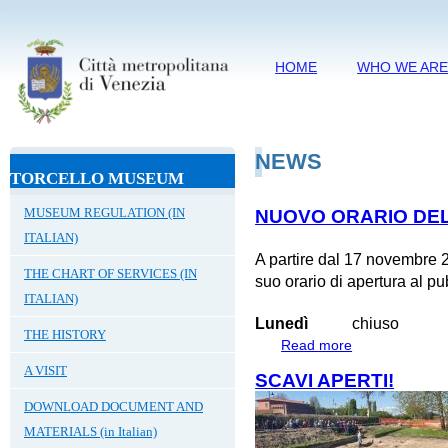
HOME
WHO WE AR
NEWS
TORCELLO MUSEUM
MUSEUM REGULATION (IN
NUOVO ORARIO DEL
ITALIAN)
A partire dal 17 novembre 2
THE CHART OF SERVICES (IN
suo orario di apertura al pu
ITALIAN)
Lunedì
chiuso
THE HISTORY
Read more
about NUOVO O
A VISIT
SCAVI APERTI!
DOWNLOAD DOCUMENT AND
MATERIALS (in Italian)