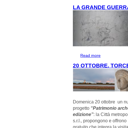
PERCORSI TATTI
LA GRANDE GUERRA
Read more
about LA GRAND
20 OTTOBRE. TORC
Domenica 20 ottobre un nu
progetto
“Patrimonio arche
edizione”
: la Città metrop
s.r.l., propongono e offron
gratuito che integra la visi