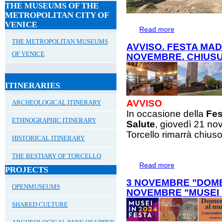
THE MUSEUMS OF THE
METROPOLITAN CITY OF
VENICE
Read more
about SCAVI APE
THE METROPOLITAN MUSEUMS
AVVISO. FESTA MA
OF VENICE
NOVEMBRE. CHIUS
ITINERARIES
AVVISO
ARCHEOLOGICAL ITINERARY
In occasione della
Fes
ETHNOGRAPHIC ITINERARY
Salute
, giovedì 21 no
Torcello rimarrà chiuso
HISTORICAL ITINERARY
THE BESTIARY OF TORCELLO
Read more
about AVVISO.
PROJECTS
CHIUSURA MUS
3 NOVEMBRE "DOME
OPENMUSEUMS
NOVEMBRE "MUSEI 
SHARED CULTURE