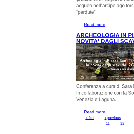
acqueo nell’arcipelago torce
“perdute”.
Read more
about 20 OTTOB
ARCHEOLOGIA IN P
NOVITA' DAGLI SCAV
Conferenza a cura di Sara 
In collaborazione con la 
Venezia e Laguna.
Read more
about ARCHEOLO
SCAVI DEL 2024
« first
‹ previous
PAGES
11
12