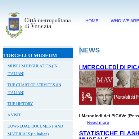
HOME
WHO WE AR
NEWS
TORCELLO MUSEUM
MUSEUM REGULATION (IN
I MERCOLEDÌ DI PI
ITALIAN)
THE CHART OF SERVICES (IN
ITALIAN)
THE HISTORY
A VISIT
I Mercoledì dei PiCAVe
(
P
erc
Read more
about I Mercoledì
DOWNLOAD DOCUMENT AND
STATISTICHE FLAS
MATERIALS (in Italian)