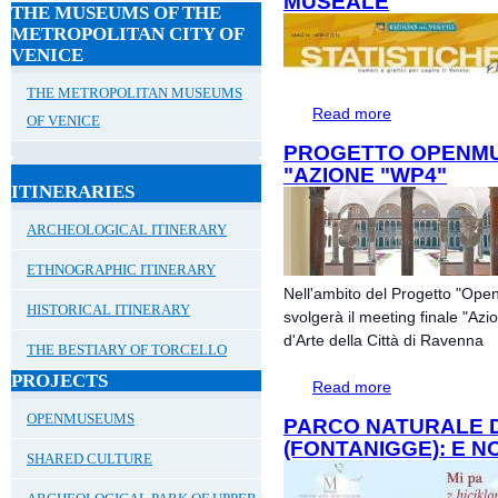
MUSEALE
THE MUSEUMS OF THE
METROPOLITAN CITY OF
VENICE
THE METROPOLITAN MUSEUMS
Read more
about Statistiche
OF VENICE
PROGETTO OPENMU
"AZIONE "WP4"
ITINERARIES
ARCHEOLOGICAL ITINERARY
ETHNOGRAPHIC ITINERARY
Nell'ambito del Progetto "Ope
HISTORICAL ITINERARY
svolgerà il meeting finale "Az
d'Arte della Città di Ravenna
THE BESTIARY OF TORCELLO
PROJECTS
Read more
about Progetto 
OPENMUSEUMS
PARCO NATURALE D
(FONTANIGGE): E NOI
SHARED CULTURE