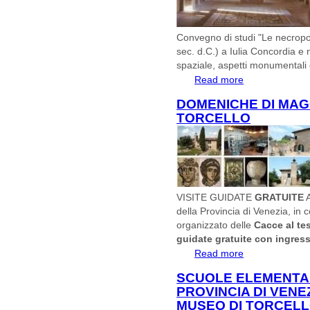
Convegno di studi "Le necropoli
sec. d.C.) a Iulia Concordia e 
spaziale, aspetti monumentali 
Read more
about Convegno di
imperiale..."
DOMENICHE DI MAG
TORCELLO
VISITE GUIDATE
GRATUITE
A
della Provincia di Venezia, in 
organizzato delle
Cacce al te
guidate gratuite con ingress
Read more
about DOMENIC
SCUOLE ELEMENTARI
PROVINCIA DI VENEZ
MUSEO DI TORCEL