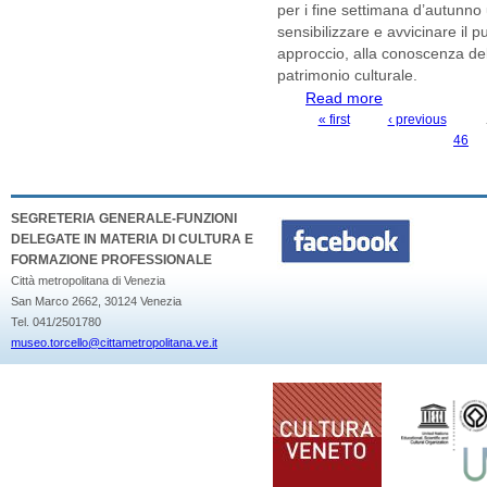
per i fine settimana d’autunno
sensibilizzare e avvicinare il 
approccio, alla conoscenza del
patrimonio culturale.
Read more
about OPEN TORC
Provinciale di Tor
« first
‹ previous
PAGES
46
SEGRETERIA GENERALE-FUNZIONI
DELEGATE IN MATERIA DI CULTURA E
FORMAZIONE PROFESSIONALE
Città metropolitana di Venezia
San Marco 2662, 30124 Venezia
Tel. 041/2501780
museo.torcello@cittametropolitana.ve.it