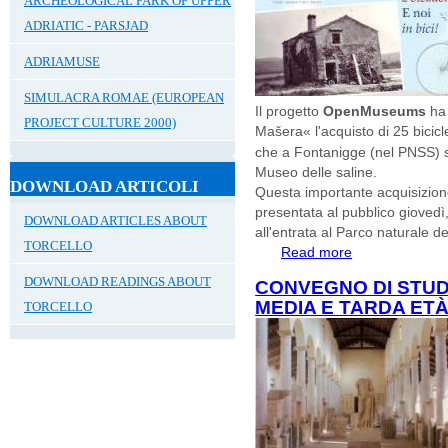
ARCHEOLOGICAL PARK OF UPPER
ADRIATIC - PARSJAD
ADRIAMUSE
SIMULACRA ROMAE (EUROPEAN
Il progetto
OpenMuseums
ha
PROJECT CULTURE 2000)
Mašera« l'acquisto di 25 bicicl
che a Fontanigge (nel PNSS) sa
Museo delle saline.
DOWNLOAD ARTICOLI
Questa importante acquisizione,
presentata al pubblico giovedì
DOWNLOAD ARTICLES ABOUT
all'entrata al Parco naturale de
TORCELLO
Read more
about Parco Natur
Bici!
DOWNLOAD READINGS ABOUT
CONVEGNO DI STUD
MEDIA E TARDA ETÀ 
TORCELLO