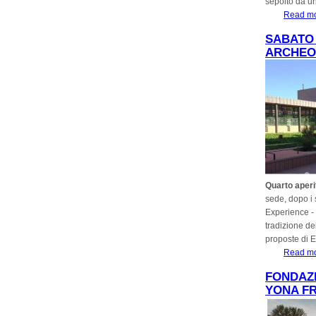
sepolto da un
Read m
SABATO 
ARCHEOL
Quarto aperi
sede, dopo i 
Experience - s
tradizione del
proposte di 
Read m
FONDAZI
YONA FR