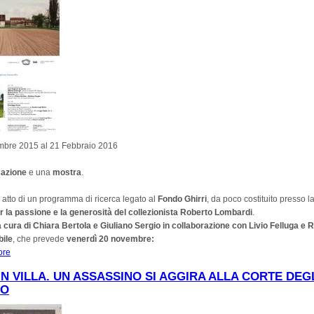
mbre 2015 al 21 Febbraio 2016
sazione
e una
mostra
.
 atto di un programma di ricerca legato al
Fondo Ghirri
, da poco costituito presso l
r la passione e la generosità del collezionista Roberto Lombardi
.
a cura di Chiara Bertola e Giuliano Sergio
in collaborazione con Livio Felluga e
bile
, che prevede
venerdì 20 novembre:
ore
about Fondazione Querini Stampalia: 'Paesaggi d’aria. Luigi Ghirri e Yona Frie
Baptiste Decavèle'
IN VILLA. UN ASSASSINO SI AGGIRA ALLA CORTE DEG
GO