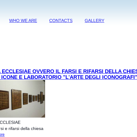
WHO WE ARE
CONTACTS
GALLERY
 ECCLESIAE OVVERO IL FARSI E RIFARSI DELLA CHIE
ICONE E LABORATORIO "L'ARTE DEGLI ICONOGRAFI
ECCLESIAE
rsi e rifarsi della chiesa
ore
about FABRICA ECCLESIAE ovvero il farsi e rifarsi della chiesa. Mostra icone e