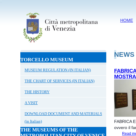
HOME
NEWS
TORCELLO MUSEUM
MUSEUM REGULATION (IN ITALIAN)
FABRICA
MOSTRA 
THE CHART OF SERVICES (IN ITALIAN)
THE HISTORY
A VISIT
DOWNLOAD DOCUMENT AND MATERIALS
(in Italian)
FABRICA 
ovvero il fa
THE MUSEUMS OF THE
Read m
METROPOLITAN CITY OF VENICE