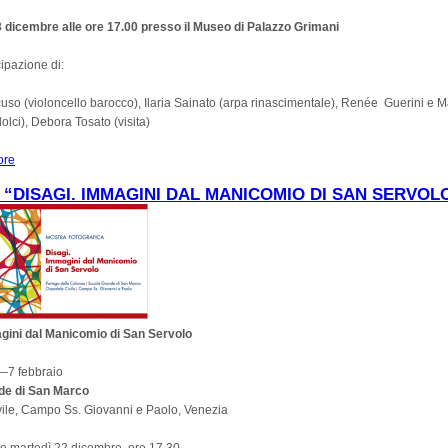
 dicembre alle ore 17.00 presso il Museo di Palazzo Grimani
ipazione di:
so (violoncello barocco), Ilaria Sainato (arpa rinascimentale), Renée Guerini e 
dolci), Debora Tosato (visita)
ore
about Le stanze della musica a Palazzo Grimani
“DISAGI. IMMAGINI DAL MANICOMIO DI SAN SERVOL
gini dal Manicomio di San Servolo
—7 febbraio
de di San Marco
ile, Campo Ss. Giovanni e Paolo, Venezia