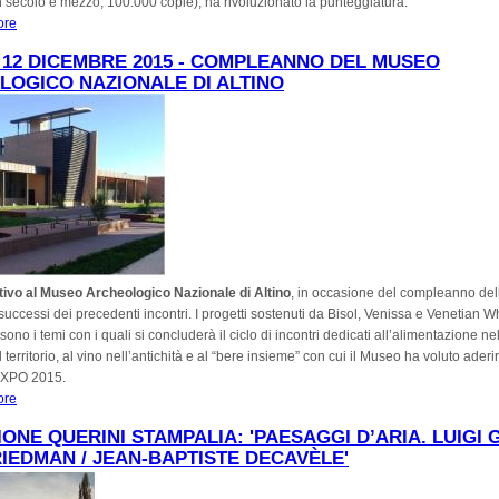
 secolo e mezzo, 100.000 copie), ha rivoluzionato la punteggiatura.
ore
about "Aldo Manuzio : Eredità e attualità di un editore del Rinascimento Venezia
conferenza del Prof. Alessandro Scarsella, Università Cà Foscari
12 DICEMBRE 2015 - COMPLEANNO DEL MUSEO
OGICO NAZIONALE DI ALTINO
tivo al Museo Archeologico Nazionale di Altino
, in occasione del compleanno de
successi dei precedenti incontri. I progetti sostenuti da Bisol, Venissa e Venetian 
ono i temi con i quali si concluderà il ciclo di incontri dedicati all’alimentazione ne
 territorio, al vino nell’antichità e al “bere insieme” con cui il Museo ha voluto aderir
EXPO 2015.
ore
about Sabato 12 Dicembre 2015 - Compleanno del Museo Archeologico Nazional
ONE QUERINI STAMPALIA: 'PAESAGGI D’ARIA. LUIGI G
IEDMAN / JEAN-BAPTISTE DECAVÈLE'