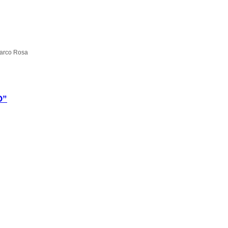
Marco Rosa
O”