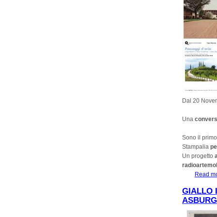
Dal 20 Nove
Una
conver
Sono il primo
Stampalia
pe
Un progetto
radioartemo
Read m
GIALLO 
ASBUR