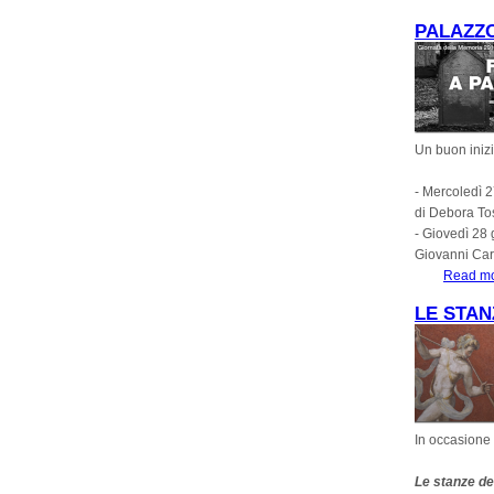
PALAZZO
Un buon iniz
- Mercoledì 
di Debora To
- Giovedì 28
Giovanni Carl
Read m
LE STAN
In occasione 
Le stanze de