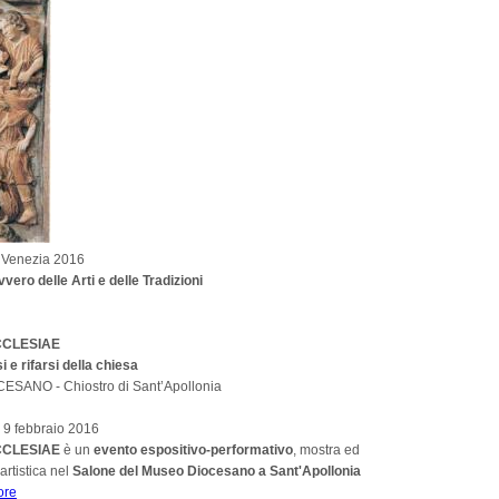
 Venezia 2016
ro delle Arti e delle Tradizioni
CCLESIAE
si e rifarsi della chiesa
SANO - Chiostro di Sant’Apollonia
 9 febbraio 2016
CCLESIAE
è un
evento espositivo-performativo
, mostra ed
artistica nel
Salone del Museo Diocesano a Sant'Apollonia
ore
about FABRICA ECCLESIAE ovvero il farsi e rifarsi della chiesa