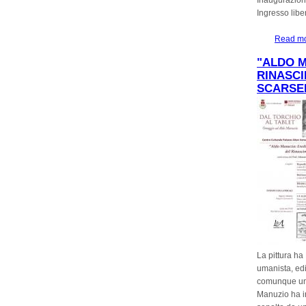
Inaugurazion
Ingresso libe
Read m
"ALDO M
RINASCI
SCARSEL
La pittura ha
umanista, edi
comunque un g
Manuzio ha inv