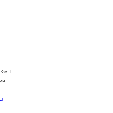
a Querini
 RAM
dman / Jean-
LI