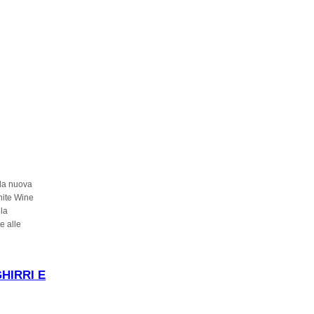
no",
lla nuova
White Wine
lla
e alle
e di Altino
HIRRI E