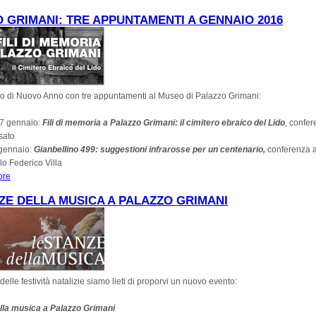
 GRIMANI: TRE APPUNTAMENTI A GENNAIO 2016
io di Nuovo Anno con tre appuntamenti al Museo di Palazzo Grimani:
27 gennaio:
Fili di memoria a Palazzo Grimani: il cimitero ebraico del Lido
, confer
sato
 gennaio:
Gianbellino 499: suggestioni infrarosse per un centenario,
conferenza a
o Federico Villa
ore
about Palazzo Grimani: Tre appuntamenti a gennaio 2016
ZE DELLA MUSICA A PALAZZO GRIMANI
delle festività natalizie siamo lieti di proporvi un nuovo evento:
lla musica a Palazzo Grimani