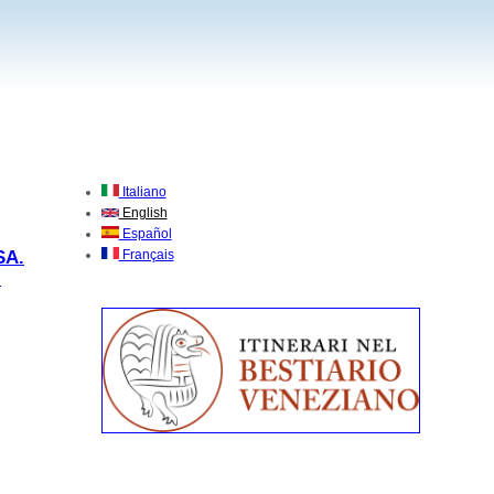
Italiano
English
Español
SA.
Français
"
 Laboratorio