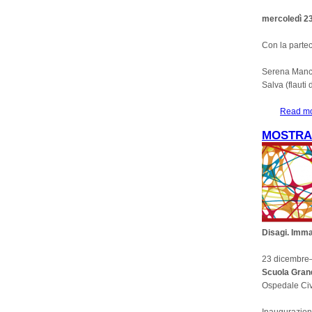
mercoledì 23
Con la partec
Serena Mancu
Salva (flauti 
Read m
MOSTRA 
Disagi. Imma
23 dicembre
Scuola Gran
Ospedale Civ