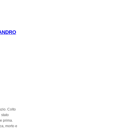
SANDRO
uzio. Colto
 stato
me prima.
rca, morto e