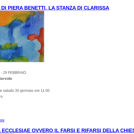
"L'arte degli iconografi"
DI PIERA BENETTI. LA STANZA DI CLARISSA
 - 29 FEBBRAIO
 Servolo
e sabato 30 gennaio ore 11.00
ro
ore
about Mostra di Piera Benetti. LA STANZA DI CLARISSA
 ECCLESIAE OVVERO IL FARSI E RIFARSI DELLA CHIE