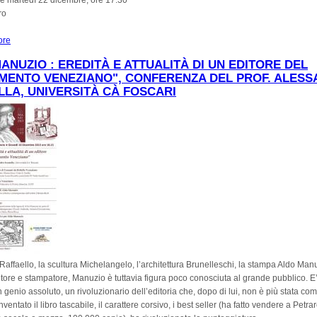
e martedì 22 dicembre, ore 17.30
ro
ore
about Mostra “Disagi. Immagini dal Manicomio di San Servolo”
ANUZIO : EREDITÀ E ATTUALITÀ DI UN EDITORE DEL
MENTO VENEZIANO", CONFERENZA DEL PROF. ALES
LA, UNIVERSITÀ CÀ FOSCARI
 Raffaello, la scultura Michelangelo, l’architettura Brunelleschi, la stampa Aldo Man
tore e stampatore, Manuzio è tuttavia figura poco conosciuta al grande pubblico. E’
enio assoluto, un rivoluzionario dell’editoria che, dopo di lui, non è più stata co
entato il libro tascabile, il carattere corsivo, i best seller (ha fatto vendere a Petra