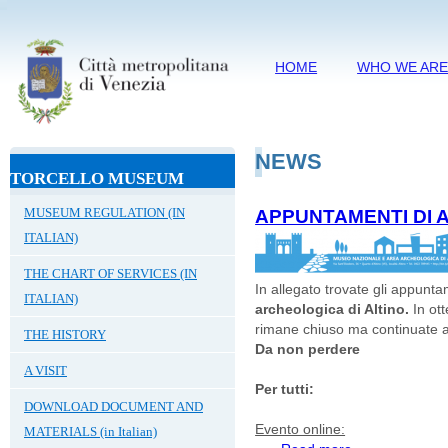
HOME
WHO WE AR
NEWS
TORCELLO MUSEUM
MUSEUM REGULATION (IN
APPUNTAMENTI DI A
ITALIAN)
THE CHART OF SERVICES (IN
In allegato trovate gli appunta
ITALIAN)
archeologica di Altino.
In o
rimane chiuso ma continuate a
THE HISTORY
Da non perdere
A VISIT
Per tutti:
DOWNLOAD DOCUMENT AND
Evento online:
MATERIALS (in Italian)
about APPUNTAM