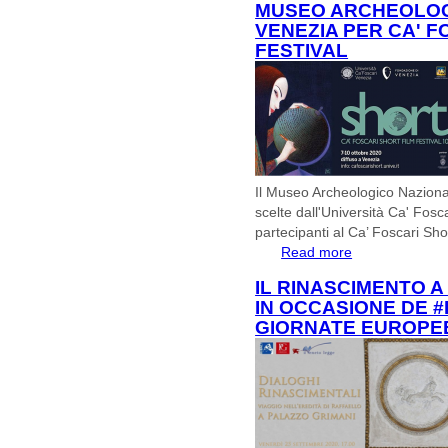
MUSEO ARCHEOLOG
VENEZIA PER CA' F
FESTIVAL
Il Museo Archeologico Nazional
scelte dall'Università Ca' Fosc
partecipanti al
Ca’ Foscari Sho
Read more
about Museo Arch
Short Film Festiva
IL RINASCIMENTO A
IN OCCASIONE DE 
GIORNATE EUROPEE