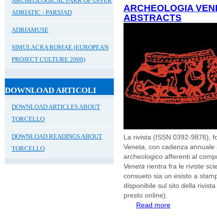
ARCHEOLOGICAL PARK OF UPPER
ARCHEOLOGIA VENET
ADRIATIC - PARSJAD
ABSTRACTS
ADRIAMUSE
SIMULACRA ROMAE (EUROPEAN
PROJECT CULTURE 2000)
DOWNLOAD ARTICOLI
DOWNLOAD ARTICLES ABOUT
TORCELLO
DOWNLOAD READINGS ABOUT
La rivista (ISSN 0392-9876), f
Veneta, con cadenza annuale acc
TORCELLO
archeologico afferenti al compr
Veneta
rientra fra le riviste 
consueto sia un esisto a stam
disponibile sul sito della rivist
presto online).
Read more
about Archeologia