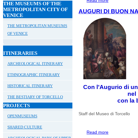
Read more
THE MUSEUMS OF THE
METROPOLITAN CITY OF
AUGURI DI BUON N
VENICE
THE METROPOLITAN MUSEUMS
OF VENICE
ITINERARIES
ARCHEOLOGICAL ITINERARY
ETHNOGRAPHIC ITINERARY
HISTORICAL ITINERARY
Con l’Augurio di un 
nel
THE BESTIARY OF TORCELLO
con la 
PROJECTS
Staff del Museo di Torcello
OPENMUSEUMS
SHARED CULTURE
Read more
about AUGURI D