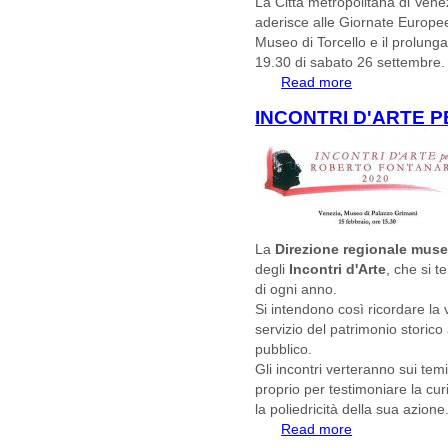
La Città metropolitana di Vene
aderisce alle Giornate Europee 
Museo di Torcello e il prolunga
19.30 di sabato 26 settembre.
Read more
about GIORNAT
TORCELLO SABA
INCONTRI D'ARTE 
La
Direzione regionale muse
degli
Incontri d'Arte
, che si t
di ogni anno.
Si intendono così ricordare la vi
servizio del patrimonio storico
pubblico.
Gli incontri verteranno sui temi
proprio per testimoniare la curi
la poliedricità della sua azione
Read more
about Incontri d'