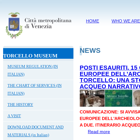
HOME
WHO WE AR
NEWS
TORCELLO MUSEUM
MUSEUM REGULATION (IN
POSTI ESAURITI. 1
EUROPEE DELL’ARC
ITALIAN)
TORCELLO: UNA STO
THE CHART OF SERVICES (IN
ACQUEO NARRATIV
ITALIAN)
THE HISTORY
COMUNICAZIONE: SI AVVISA
A VISIT
EUROPEE DELL'ARCHEOLOG
A DUE. ITINERARIO ACQUE
DOWNLOAD DOCUMENT AND
Read more
about POSTI ES
MATERIALS (in Italian)
DELL’ARCHEOLOG