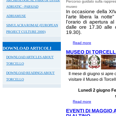
ARCHEOLOGICAL PARK OF UPPER
Percorso guidato sulla rappres
museo
ADRIATIC - PARSJAD
In occasione della XI
ADRIAMUSE
l’arte libera la nott
l’orario di apertura a
SIMULACRA ROMAE (EUROPEAN
dalle ore 17.30 alle 
19.30).
PROJECT CULTURE 2000)
Read more
about ARTNIGHT
BESTIARIO DI 
DOWNLOAD ARTICOLI
MUSEO DI TORCELL
DOWNLOAD ARTICLES ABOUT
TORCELLO
DOWNLOAD READINGS ABOUT
Il mese di giugno si apre 
visitare il Museo di Torcello
TORCELLO
Lunedì 2 giugno Fe
Read more
about MUSEO DI
EVENTI DI MAGGIO
DI ALTINO