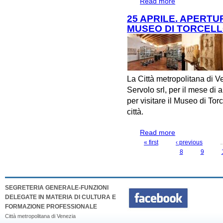
Read more
about LUNEDI' 
PASQUETTA AL 
25 APRILE. APERT
MUSEO DI TORCEL
La Città metropolitana di V
Servolo srl, per il mese di 
per visitare il Museo di Torc
città.
Read more
about 25 APRIL
TORCELLO
« first
‹ previous
PAGES
8
9
SEGRETERIA GENERALE-FUNZIONI
DELEGATE IN MATERIA DI CULTURA E
FORMAZIONE PROFESSIONALE
Città metropolitana di Venezia