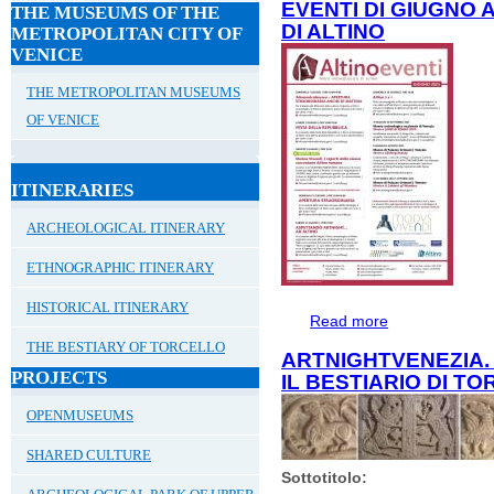
EVENTI DI GIUGNO
THE MUSEUMS OF THE
ITINERARIO AC
DI ALTINO
METROPOLITAN CITY OF
VENICE
THE METROPOLITAN MUSEUMS
OF VENICE
ITINERARIES
ARCHEOLOGICAL ITINERARY
ETHNOGRAPHIC ITINERARY
HISTORICAL ITINERARY
Read more
about EVENTI D
THE BESTIARY OF TORCELLO
ARTNIGHTVENEZIA.
PROJECTS
IL BESTIARIO DI T
OPENMUSEUMS
SHARED CULTURE
Sottotitolo: