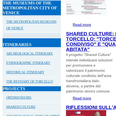
THE MUSEUMS OF THE
METROPOLITAN CITY OF
VENICE
THE METROPOLITAN MUSEUMS
Read more
about #Archeologi
OF VENICE
rapporti tra arche
SHARED CULTURE: 
Venezia
TORCELLO: "TORCE
CONDIVISO" E "QU
ITINERARIES
ABITATA"
ARCHEOLOGICAL ITINERARY
Il progetto "Shared Culture"
intende individuare soluzioni
ETHNOGRAPHIC ITINERARY
per promuovere e
valorizzare il patrimonio
HISTORICAL ITINERARY
culturale condiviso dell'area
transfrontaliera italo-
THE BESTIARY OF TORCELLO
slovena, a partire dal
PROJECTS
patrimonio storico comune.
OPENMUSEUMS
Read more
about Shared Cultu
scavata. Patrimon
RIFLESSIONI SULL'
SHARED CULTURE