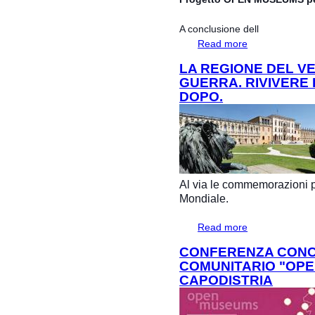
A conclusione dell
Read more
about Progetto O
Famiglie
LA REGIONE DEL V
GUERRA. RIVIVERE 
DOPO.
Al via le commemorazioni p
Mondiale.
Read more
about La Regione 
ricordo cent'anni
CONFERENZA CONC
COMUNITARIO "OPE
CAPODISTRIA