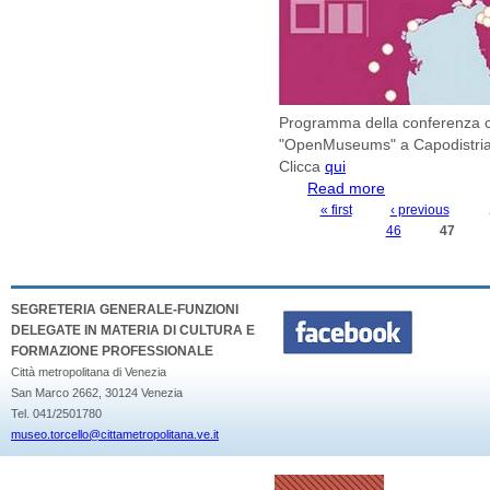
Programma della conferenza c
"OpenMuseums" a Capodistria
Clicca
qui
Read more
about Conferenza
"OpenMuseums " 
« first
‹ previous
PAGES
46
47
SEGRETERIA GENERALE-FUNZIONI
DELEGATE IN MATERIA DI CULTURA E
FORMAZIONE PROFESSIONALE
Città metropolitana di Venezia
San Marco 2662, 30124 Venezia
Tel. 041/2501780
museo.torcello@cittametropolitana.ve.it