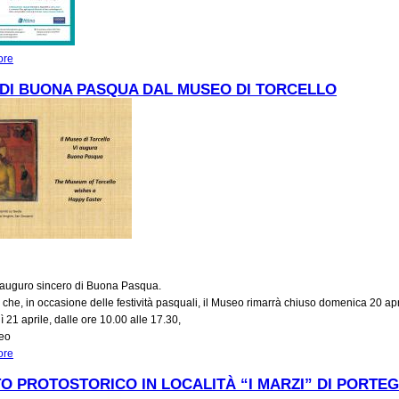
ore
about EVENTI DI MAGGIO AL PARCO ARCHEOLOGICO DI ALTINO
DI BUONA PASQUA DAL MUSEO DI TORCELLO
un auguro sincero di Buona Pasqua.
 che, in occasione delle festività pasquali, il Museo rimarrà chiuso domenica 20 ap
dì 21 aprile, dalle ore 10.00 alle 17.30,
seo
ore
about AUGURI DI BUONA PASQUA DAL MUSEO DI TORCELLO
TO PROTOSTORICO IN LOCALITÀ “I MARZI” DI PORTE