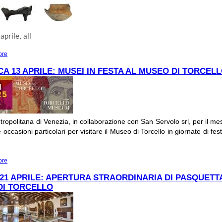
aprile
, all
ore
about L’abitato protostorico in località “i Marzi” di Portegrandi.
A 13 APRILE: MUSEI IN FESTA AL MUSEO DI TORCEL
tropolitana di Venezia, in collaborazione con San Servolo srl, per il mes
occasioni particolari per visitare il Museo di Torcello in giornate di fes
ore
about DOMENICA 13 APRILE: MUSEI IN FESTA AL MUSEO DI TORCELLO
 21 APRILE: APERTURA STRAORDINARIA DI PASQUETT
DI TORCELLO