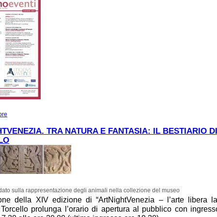
ore
about EVENTI DI GIUGNO AL PARCO ARCHEOLOGICO DI ALTINO
TVENEZIA. TRA NATURA E FANTASIA: IL BESTIARIO D
LO
dato sulla rappresentazione degli animali nella collezione del museo
one della XIV edizione di “ArtNightVenezia – l’arte libera la 
Torcello prolunga l’orario di apertura al pubblico con ingress