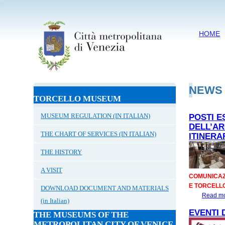
HOME
NEWS
TORCELLO MUSEUM
MUSEUM REGULATION (IN ITALIAN)
POSTI E
DELL’AR
THE CHART OF SERVICES (IN ITALIAN)
ITINERA
THE HISTORY
A VISIT
COMUNICAZI
E TORCELLO
DOWNLOAD DOCUMENT AND MATERIALS
Read m
(in Italian)
EVENTI 
THE MUSEUMS OF THE
METROPOLITAN CITY OF VENICE