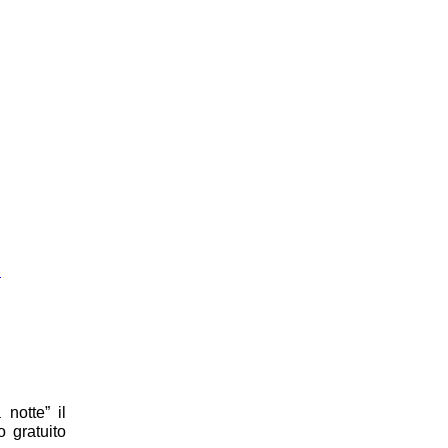
I
notte” il
o gratuito