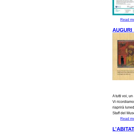
Read m
AUGURI 
A tutti voi, 
Vi ricordiamo
riaprirà lune
Staff del Mu
Read m
L’ABITA