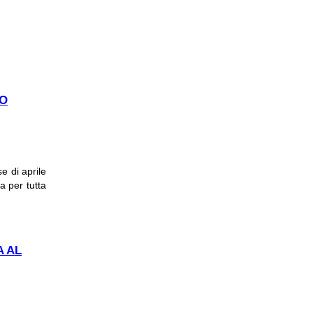
LO
e di aprile
ta per tutta
A AL