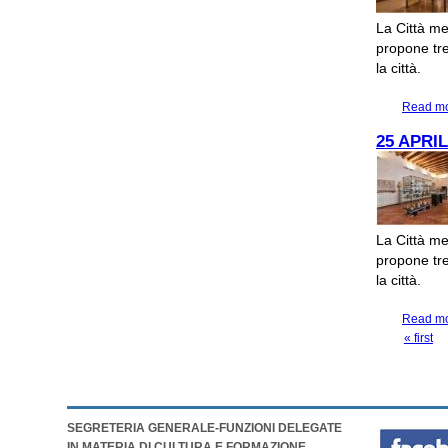
La Città me
propone tre 
la città.
Read m
25 APRI
La Città me
propone tre 
la città.
Read m
« first
PAGES
SEGRETERIA GENERALE-FUNZIONI DELEGATE
IN MATERIA DI CULTURA E FORMAZIONE