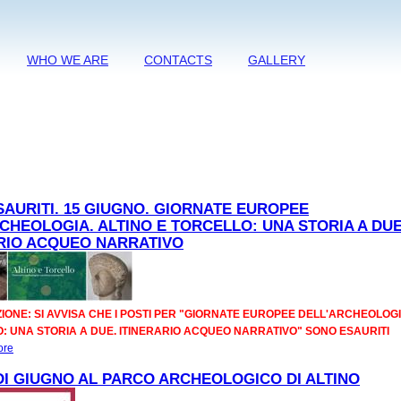
WHO WE ARE
CONTACTS
GALLERY
SAURITI. 15 GIUGNO. GIORNATE EUROPEE
CHEOLOGIA. ALTINO E TORCELLO: UNA STORIA A DUE
RIO ACQUEO NARRATIVO
ONE: SI AVVISA CHE I POSTI PER "GIORNATE EUROPEE DELL'ARCHEOLOGI
: UNA STORIA A DUE. ITINERARIO ACQUEO NARRATIVO" SONO ESAURITI
ore
about POSTI ESAURITI. 15 GIUGNO. GIORNATE EUROPEE DELL’ARCHEOLOG
E TORCELLO: UNA STORIA A DUE. ITINERARIO ACQUEO NARRATIVO
DI GIUGNO AL PARCO ARCHEOLOGICO DI ALTINO