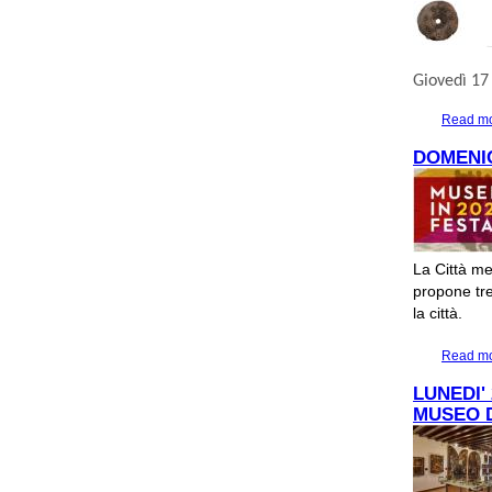
Giovedì 17 
Read m
DOMENIC
La Città me
propone tre 
la città.
Read m
LUNEDI'
MUSEO 