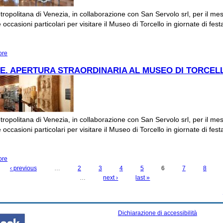
tropolitana di Venezia, in collaborazione con San Servolo srl, per il mes
occasioni particolari per visitare il Museo di Torcello in giornate di fest
ore
about LUNEDI' 21 APRILE: APERTURA STRAORDINARIA DI PASQUETTA AL 
TORCELLO
LE. APERTURA STRAORDINARIA AL MUSEO DI TORCEL
tropolitana di Venezia, in collaborazione con San Servolo srl, per il mes
occasioni particolari per visitare il Museo di Torcello in giornate di fest
ore
about 25 APRILE. APERTURA STRAORDINARIA AL MUSEO DI TORCELLO
‹ previous
…
2
3
4
5
6
7
8
…
next ›
last »
Dichiarazione di accessibilità