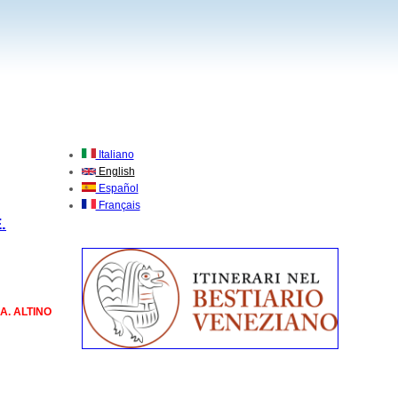
Italiano
English
Español
Français
.
A. ALTINO
IA. ALTINO