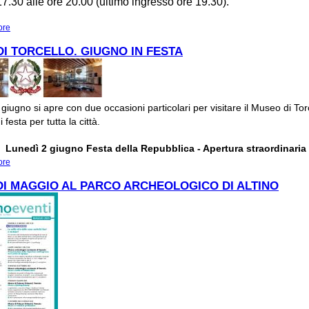
17.30 alle ore 20.00 (ultimo ingresso ore 19.30).
ore
about ARTNIGHTVENEZIA. TRA NATURA E FANTASIA: IL BESTIARIO DI TOR
I TORCELLO. GIUGNO IN FESTA
 giugno si apre con due occasioni particolari per visitare il Museo di Tor
 festa per tutta la città.
Lunedì 2 giugno Festa della Repubblica - Apertura straordinaria
ore
about MUSEO DI TORCELLO. GIUGNO IN FESTA
DI MAGGIO AL PARCO ARCHEOLOGICO DI ALTINO