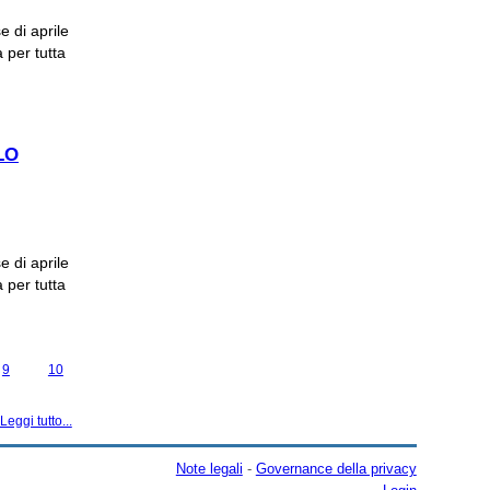
e di aprile
a per tutta
MUSEO DI
LO
e di aprile
a per tutta
9
10
Leggi tutto...
Note legali
-
Governance della privacy