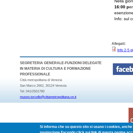
Nella gior
16:00
p
er
esenzione
Info: sul 
Allegati:
Info 2-5 
SEGRETERIA GENERALE-FUNZIONI DELEGATE
IN MATERIA DI CULTURA E FORMAZIONE
PROFESSIONALE
Città metropolitana di Venezia
San Marco 2662, 30124 Venezia
Tel. 041/2501780
museo.torcello@cittametropolitana.ve.it
Si informa che su questo sito si usano i cookies, anche d
navigazione.Facendo click sui link di questa pagina acc