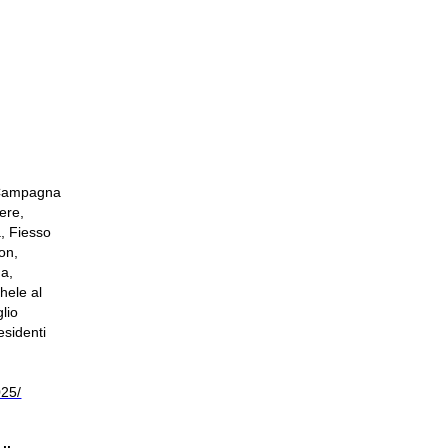
, Campagna
ere,
, Fiesso
on,
ga,
hele al
lio
esidenti
025/