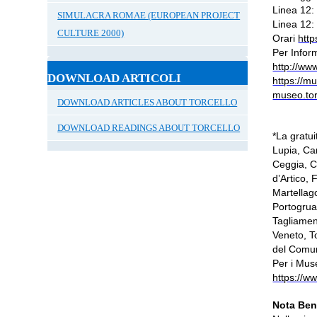
Linea 12:
SIMULACRA ROMAE (EUROPEAN PROJECT
Linea 12:
CULTURE 2000)
Orari
http
Per Inform
http://www
DOWNLOAD ARTICOLI
https://mu
museo.tor
DOWNLOAD ARTICLES ABOUT TORCELLO
DOWNLOAD READINGS ABOUT TORCELLO
*La gratu
Lupia, Ca
Ceggia, C
d’Artico,
Martellag
Portogrua
Tagliamen
Veneto, T
del Comun
Per i Muse
https://w
Nota Ben