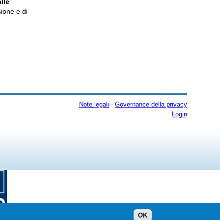
lle
sione e di
Note legali
-
Governance della privacy
Login
OK