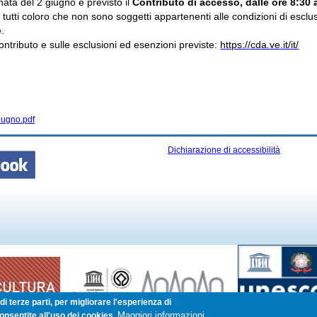
nata del 2 giugno è previsto il
Contributo di accesso, dalle ore 8:30 a
 tutti coloro che non sono soggetti appartenenti alle condizioni di esclu
.
contributo e sulle esclusioni ed esenzioni previste:
https://cda.ve.it/it/
giugno.pdf
Dichiarazione di accessibilità
i terze parti, per migliorare l'esperienza di
Maggiori informazioni
onsentite all'uso dei cookies.