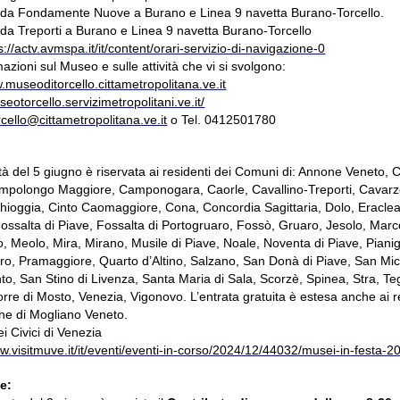
 da Fondamente Nuove a Burano e Linea 9 navetta Burano-Torcello.
 da Treporti a Burano e Linea 9 navetta Burano-Torcello
s://actv.avmspa.it/it/content/orari-servizio-di-navigazione-0
azioni sul Museo e sulle attività che vi si svolgono:
.museoditorcello.cittametropolitana.ve.it
seotorcello.servizimetropolitani.ve.it/
cello@cittametropolitana.ve.it
o Tel. 0412501780
ità del 5 giugno è riservata ai residenti dei Comuni di: Annone Veneto
mpolongo Maggiore, Camponogara, Caorle, Cavallino-Treporti, Cavarz
hioggia, Cinto Caomaggiore, Cona, Concordia Sagittaria, Dolo, Eraclea
 Fossalta di Piave, Fossalta di Portogruaro, Fossò, Gruaro, Jesolo, Marc
o, Meolo, Mira, Mirano, Musile di Piave, Noale, Noventa di Piave, Piani
ro, Pramaggiore, Quarto d’Altino, Salzano, San Donà di Piave, San Mic
to, San Stino di Livenza, Santa Maria di Sala, Scorzè, Spinea, Stra, Teg
orre di Mosto, Venezia, Vigonovo. L’entrata gratuita è estesa anche ai r
e di Mogliano Veneto.
i Civici di Venezia
ww.visitmuve.it/it/eventi/eventi-in-corso/2024/12/44032/musei-in-festa-2
e: