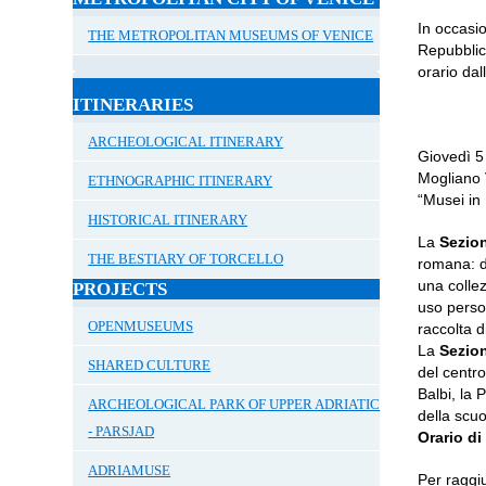
In occasio
THE METROPOLITAN MUSEUMS OF VENICE
Repubblica
orario da
ITINERARIES
ARCHEOLOGICAL ITINERARY
Giovedì 5
Mogliano 
ETHNOGRAPHIC ITINERARY
“Musei in 
HISTORICAL ITINERARY
La
Sezio
THE BESTIARY OF TORCELLO
romana: da
una collez
PROJECTS
uso perso
OPENMUSEUMS
raccolta 
La
Sezio
SHARED CULTURE
del centro
Balbi, la P
ARCHEOLOGICAL PARK OF UPPER ADRIATIC
della scu
- PARSJAD
Orario di
ADRIAMUSE
Per raggi