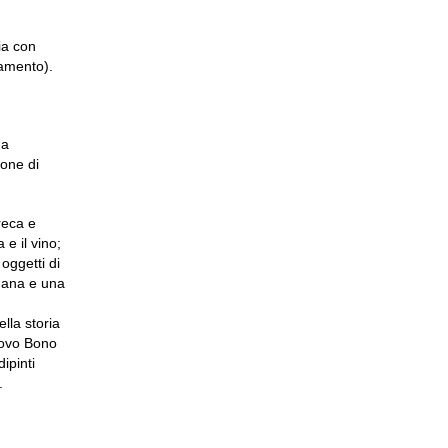
ria con
gamento).
 a
ione di
reca e
 e il vino;
 oggetti di
omana e una
lla storia
scovo Bono
dipinti
.