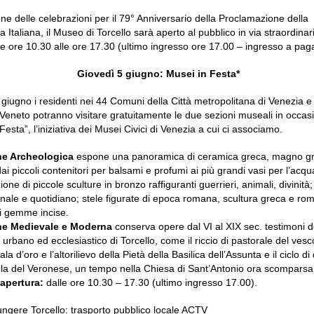
ne delle celebrazioni per il 79° Anniversario della Proclamazione della
 Italiana, il Museo di Torcello sarà aperto al pubblico in via straordina
lle ore 10.30 alle ore 17.30 (ultimo ingresso ore 17.00 – ingresso a pa
Giovedì 5 giugno: Musei in Festa*
 giugno i residenti nei 44 Comuni della Città metropolitana di Venezia e
Veneto potranno visitare gratuitamente le due sezioni museali in occas
Festa”, l’iniziativa dei Musei Civici di Venezia a cui ci associamo.
ne Archeologica
espone una panoramica di ceramica greca, magno g
i piccoli contenitori per balsami e profumi ai più grandi vasi per l’acqua
ione di piccole sculture in bronzo raffiguranti guerrieri, animali, divinità;
nale e quotidiano; stele figurate di epoca romana, scultura greca e r
di gemme incise.
ne Medievale e Moderna
conserva opere dal VI al XIX sec. testimoni de
 urbano ed ecclesiastico di Torcello, come il riccio di pastorale del ve
ala d’oro e l’altorilievo della Pietà della Basilica dell’Assunta e il ciclo di 
ola del Veronese, un tempo nella Chiesa di Sant’Antonio ora scomparsa
 apertura:
dalle ore 10.30 – 17.30 (ultimo ingresso 17.00).
ungere Torcello: trasporto pubblico locale ACTV