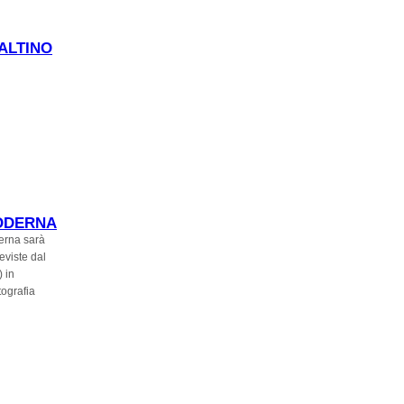
 DI
 ALTINO
MODERNA
derna sarà
eviste dal
 in
tografia