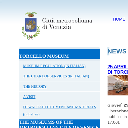
HOME
NEWS
TORCELLO MUSEUM
MUSEUM REGULATION (IN ITALIAN)
25 APRI
DI TORC
THE CHART OF SERVICES (IN ITALIAN)
THE HISTORY
A VISIT
Giovedì 25
DOWNLOAD DOCUMENT AND MATERIALS
Liberazion
(in Italian)
pubblico in
THE MUSEUMS OF THE
17.00).
METROPOLITAN CITY OF VENICE