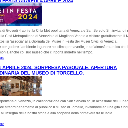
N FESTA GIOVEDÌ 4 APRILE 2024
a di Giovedì 4 aprile, la Città Metropolitana di Venezia e San Servolo Srl, invitano i 
la Città Metropolitana di Venezia e di Mogliano Veneto a visitare gratuitamente il 
così si “associa” alla Giornata dei Musei in Festa dei Musei Civici di Venezia.
per godere l’ambiente lagunare nel clima primaverile, in un’atmosfera antica che l’
imonia anche col suo museo che ci riporta indietro nel tempo.
ore
about MUSEI IN FESTA Giovedì 4 aprile 2024
1 APRILE 2024. SORPRESA PASQUALE. APERTURA
INARIA DEL MUSEO DI TORCELLO.
opolitana di Venezia, in collaborazione con San Servolo srl, in occasione del Luned
re straordinariamente al pubblico il Museo di Torcello, invitandovi ad una gita fuori
ll’insegna della nostra storia e alla scoperta della primavera tra le isole.
ore
about LUNEDÌ 1 APRILE 2024. SORPRESA PASQUALE. APERTURA STRAOR