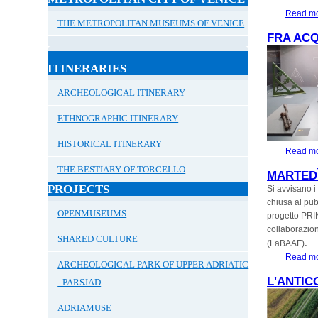
Read m
THE METROPOLITAN MUSEUMS OF VENICE
FRA ACQ
ITINERARIES
ARCHEOLOGICAL ITINERARY
ETHNOGRAPHIC ITINERARY
HISTORICAL ITINERARY
Read m
THE BESTIARY OF TORCELLO
MARTEDÌ
PROJECTS
Si avvisano i
chiusa al pub
OPENMUSEUMS
progetto PRI
collaborazion
SHARED CULTURE
.
(LaBAAF)
Read m
ARCHEOLOGICAL PARK OF UPPER ADRIATIC
L'ANTIC
- PARSJAD
ADRIAMUSE