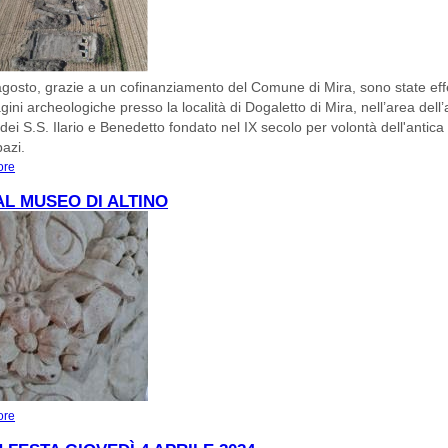
gosto, grazie a un cofinanziamento del Comune di Mira, sono state eff
gini archeologiche presso la località di Dogaletto di Mira, nell’area dell’
ei S.S. Ilario e Benedetto fondato nel IX secolo per volontà dell'antica 
pazi.
ore
about L'antico Monastero dei S.S. Ilario e Benedetto
AL MUSEO DI ALTINO
ore
about Aprile al Museo di Altino