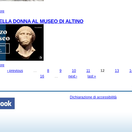
ore
about Altino fra le dita - Percorso tattile per persone con disabilità visiva
ELLA DONNA AL MUSEO DI ALTINO
ore
about FESTA DELLA DONNA AL MUSEO DI ALTINO
‹ previous
…
8
9
10
11
12
13
1
16
…
next ›
last »
Dichiarazione di accessibilità