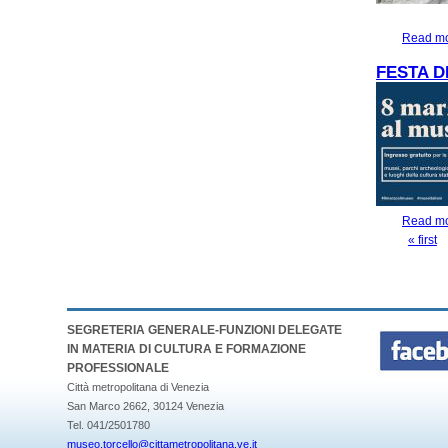
Read m
FESTA D
Read m
« first
PAGES
SEGRETERIA GENERALE-FUNZIONI DELEGATE
IN MATERIA DI CULTURA E FORMAZIONE
PROFESSIONALE
Città metropolitana di Venezia
San Marco 2662, 30124 Venezia
Tel. 041/2501780
museo.torcello@cittametropolitana.ve.it