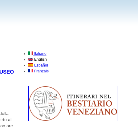
Italiano
English
Español
MUSEO
Français
della
erto al
sso ore