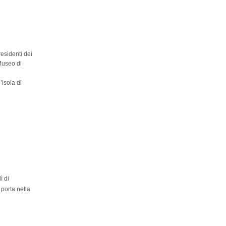
residenti dei
Museo di
isola di
ì di
 porta nella
DINARIA