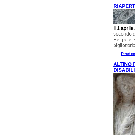
RIAPERT
Il 1 april
secondo gl
Per poter 
biglietteri
Read m
ALTINO 
DISABIL