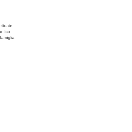
ettuate
antico
famiglia