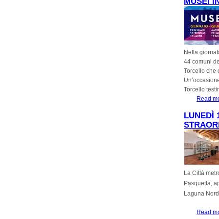
MUSEI I
Nella giornat
44 comuni del
Torcello che 
Un’occasione 
Torcello test
Read m
LUNEDÌ 
STRAORD
La Città metr
Pasquetta, ap
Laguna Nord a
Read m