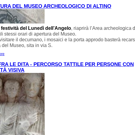
DEL MUSEO DI TORCELLO.
URA DEL MUSEO ARCHEOLOGICO DI ALTINO
e, festività del Lunedì dell’Angelo
, riaprirà l’Area archeologica d
i stessi orari di apertura del Museo.
visitare il decumano, i mosaici e la porta approdo basterà recarsi
a del Museo, sita in via S.
ore
about RIAPERTURA DEL MUSEO ARCHEOLOGICO DI ALTINO
FRA LE DITA - PERCORSO TATTILE PER PERSONE CON
ITÀ VISIVA