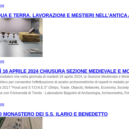
ore
about 25 APRILE E 1 MAGGIO 2024. APERTURE STRAORDINARIE AL MUSEO
TORCELLO
UA E TERRA. LAVORAZIONI E MESTIERI NELL'ANTICA
ore
about Fra acqua e terra. Lavorazioni e mestieri nell'antica Altino
 16 APRILE 2024 CHIUSURA SEZIONE MEDIEVALE E 
 visitatori che nella giornata di martedì 16 aprile 2024, la Sezione Medievale e Mo
blico per consentire l'effettuazione di analisi archeometriche di reperti in metallo pr
N 2017 “Food and S.T.O.N.E.S” (Ships, Trade, Objects, Networks, Economy, Society)
e con l'Università di Trento - Laboratorio Bagolini di Archeologia, Archeometria, Fo
ore
about Martedì 16 aprile 2024 Chiusura Sezione medievale e moderna
O MONASTERO DEI S.S. ILARIO E BENEDETTO