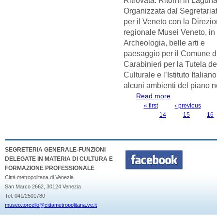
Organizzata dal Segretariat
per il Veneto con la Direzi
regionale Musei Veneto, in
Archeologia, belle arti e
paesaggio per il Comune d
Carabinieri per la Tutela d
Culturale e l’Istituto Italia
alcuni ambienti del piano n
Read more
about MOSTRA "
DICEMBRE 2023 
« first
‹ previous
PAGES
14
15
16
SEGRETERIA GENERALE-FUNZIONI
DELEGATE IN MATERIA DI CULTURA E
FORMAZIONE PROFESSIONALE
Città metropolitana di Venezia
San Marco 2662, 30124 Venezia
Tel. 041/2501780
museo.torcello@cittametropolitana.ve.it