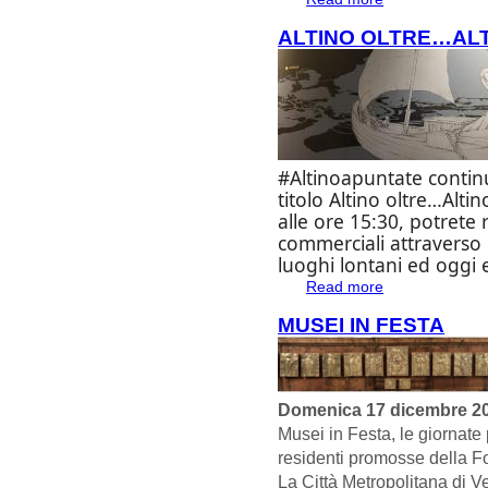
ALTINO OLTRE…ALT
#Altinoapuntate contin
titolo
Altino oltre…Altin
alle
ore 15:30
, potrete 
commerciali
attraverso i
luoghi lontani ed oggi 
Read more
about Altino oltre
MUSEI IN FESTA
Domenica 17 dicembre 2
Musei in Festa, le giornate 
residenti promosse della F
La Città Metropolitana di V