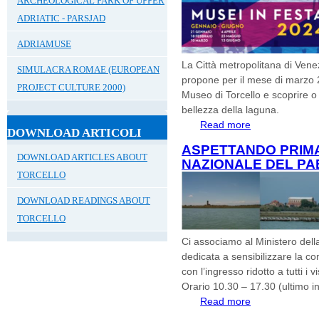
ARCHEOLOGICAL PARK OF UPPER
ADRIATIC - PARSJAD
ADRIAMUSE
La Città metropolitana di Vene
SIMULACRA ROMAE (EUROPEAN
propone per il mese di marzo 20
PROJECT CULTURE 2000)
Museo di Torcello e scoprire o 
bellezza della laguna.
Read more
about ASPETTA
DOWNLOAD ARTICOLI
IN FESTA
ASPETTANDO PRIM
DOWNLOAD ARTICLES ABOUT
NAZIONALE DEL PA
TORCELLO
DOWNLOAD READINGS ABOUT
TORCELLO
Ci associamo al Ministero dell
dedicata a sensibilizzare la c
con l’ingresso ridotto a tutti i vi
Orario 10.30 – 17.30 (ultimo i
Read more
about ASPETTA
PAESAGGIO 14 