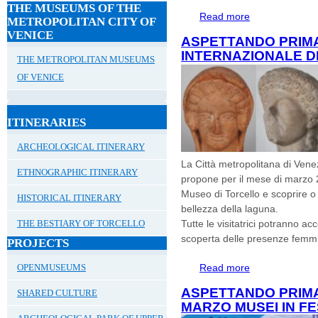
THE MUSEUMS OF THE
Read more
about MOSTRA "
METROPOLITAN CITY OF
VENICE
ASPETTANDO PRIM
INTERNAZIONALE D
THE METROPOLITAN MUSEUMS
OF VENICE
ITINERARIES
ARCHEOLOGICAL ITINERARY
La Città metropolitana di Vene
ETHNOGRAPHIC ITINERARY
propone per il mese di marzo 20
Museo di Torcello e scoprire o 
HISTORICAL ITINERARY
bellezza della laguna.
THE BESTIARY OF TORCELLO
Tutte le visitatrici potranno a
scoperta delle presenze femmini
PROJECTS
OPENMUSEUMS
Read more
about ASPETTA
DELLA DONNA 8
ASPETTANDO PRIMA
SHARED CULTURE
MARZO MUSEI IN F