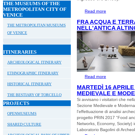
THE MUSEUMS OF THE
METROPOLITAN CITY OF
Read more
about 25 APRIL
VENICE
STRAORDINARIE
FRA ACQUA E TERRA
THE METROPOLITAN MUSEUMS
NELL'ANTICA ALTIN
OF VENICE
ITINERARIES
ARCHEOLOGICAL ITINERARY
ETHNOGRAPHIC ITINERARY
Read more
about Fra acqua e 
HISTORICAL ITINERARY
MARTEDÌ 16 APRILE
MEDIEVALE E MOD
THE BESTIARY OF TORCELLO
Si avvisano i visitatori che nel
PROJECTS
Sezione Medievale e Moderna s
l'effettuazione di analisi arche
OPENMUSEUMS
progetto PRIN 2017 “Food and 
Networks, Economy, Society) in
SHARED CULTURE
Laboratorio Bagolini di Arche