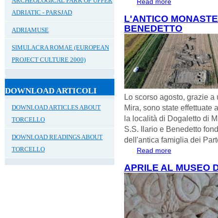
ARCHEOLOGICAL PARK OF UPPER
Read more
about Martedì 16
moderna
ADRIATIC - PARSJAD
L'ANTICO MONASTER
BENEDETTO
ADRIAMUSE
SIMULACRA ROMAE (EUROPEAN
PROJECT CULTURE 2000)
DOWNLOAD ARTICOLI
Lo scorso agosto, grazie a
Mira, sono state effettuate
DOWNLOAD ARTICLES ABOUT
la località di Dogaletto di 
TORCELLO
S.S. Ilario e Benedetto fon
DOWNLOAD READINGS ABOUT
dell'antica famiglia dei Part
TORCELLO
Read more
about L'antico Mo
APRILE AL MUSEO D