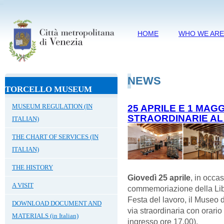
HOME
WHO WE AR
NEWS
TORCELLO MUSEUM
MUSEUM REGULATION (IN
25 APRILE E 1 MAG
STRAORDINARIE AL
ITALIAN)
THE CHART OF SERVICES (IN
ITALIAN)
THE HISTORY
Giovedì 25 aprile
, in occa
A VISIT
commemoriazione della Li
Festa del lavoro, il Museo d
DOWNLOAD DOCUMENT AND
via straordinaria con orario
MATERIALS (in Italian)
ingresso ore 17.00).