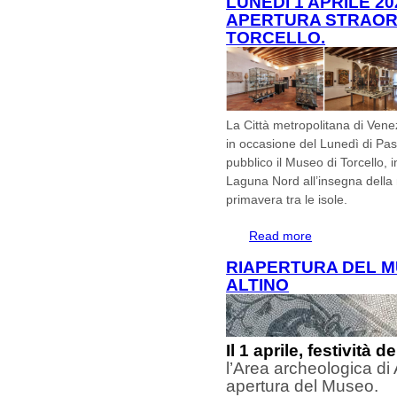
LUNEDÌ 1 APRILE 2
APERTURA STRAORD
TORCELLO.
La Città metropolitana di Vene
in occasione del Lunedì di Pas
pubblico il Museo di Torcello, i
Laguna Nord all’insegna della n
primavera tra le isole.
Read more
about LUNEDÌ 1
APERTURA STRA
RIAPERTURA DEL M
ALTINO
Il 1 aprile, festività 
l’Area archeologica di 
apertura del Museo.