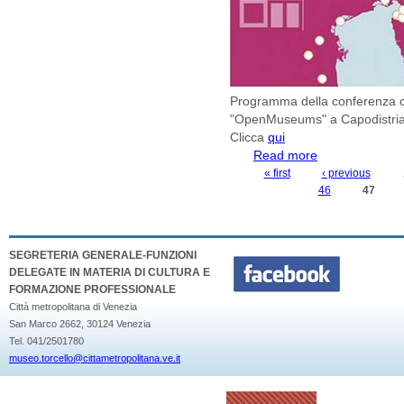
Programma della conferenza c
"OpenMuseums" a Capodistria
Clicca
qui
Read more
about Conferenza
"OpenMuseums " 
« first
‹ previous
PAGES
46
47
SEGRETERIA GENERALE-FUNZIONI
DELEGATE IN MATERIA DI CULTURA E
FORMAZIONE PROFESSIONALE
Città metropolitana di Venezia
San Marco 2662, 30124 Venezia
Tel. 041/2501780
museo.torcello@cittametropolitana.ve.it