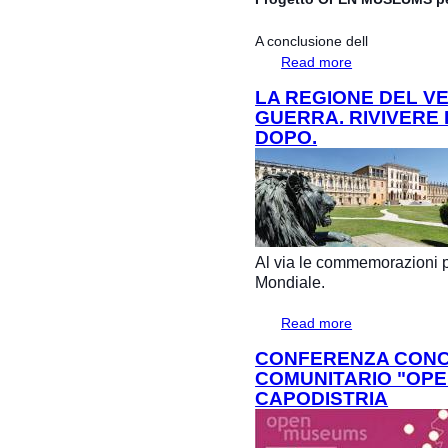
A conclusione dell
Read more
about Progetto O
Famiglie
LA REGIONE DEL V
GUERRA. RIVIVERE 
DOPO.
Al via le commemorazioni p
Mondiale.
Read more
about La Regione 
ricordo cent'anni
CONFERENZA CONC
COMUNITARIO "OPE
CAPODISTRIA