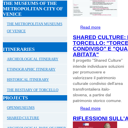
THE MUSEUMS OF THE
METROPOLITAN CITY OF
VENICE
THE METROPOLITAN MUSEUMS
Read more
about #Archeologi
OF VENICE
rapporti tra arche
SHARED CULTURE: 
Venezia
TORCELLO: "TORCE
CONDIVISO" E "QU
ITINERARIES
ABITATA"
ARCHEOLOGICAL ITINERARY
Il progetto "Shared Culture"
intende individuare soluzioni
ETHNOGRAPHIC ITINERARY
per promuovere e
valorizzare il patrimonio
HISTORICAL ITINERARY
culturale condiviso dell'area
transfrontaliera italo-
THE BESTIARY OF TORCELLO
slovena, a partire dal
PROJECTS
patrimonio storico comune.
OPENMUSEUMS
Read more
about Shared Cultu
scavata. Patrimon
RIFLESSIONI SULL'
SHARED CULTURE