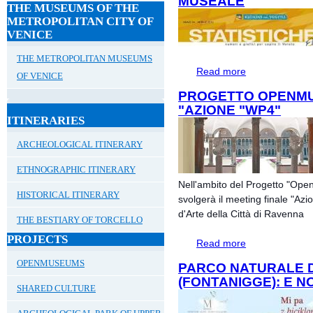
MUSEALE
THE MUSEUMS OF THE
METROPOLITAN CITY OF
VENICE
THE METROPOLITAN MUSEUMS
Read more
about Statistiche
OF VENICE
PROGETTO OPENMU
"AZIONE "WP4"
ITINERARIES
ARCHEOLOGICAL ITINERARY
ETHNOGRAPHIC ITINERARY
Nell'ambito del Progetto "Ope
HISTORICAL ITINERARY
svolgerà il meeting finale "Az
d'Arte della Città di Ravenna
THE BESTIARY OF TORCELLO
PROJECTS
Read more
about Progetto 
OPENMUSEUMS
PARCO NATURALE D
(FONTANIGGE): E NOI
SHARED CULTURE