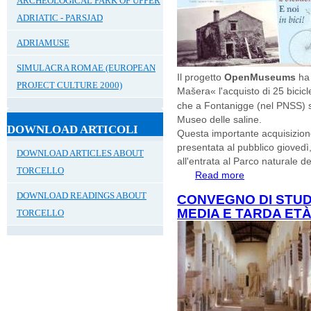
ARCHEOLOGICAL PARK OF UPPER
ADRIATIC - PARSJAD
ADRIAMUSE
SIMULACRA ROMAE (EUROPEAN
Il progetto
OpenMuseums
ha
PROJECT CULTURE 2000)
Mašera« l'acquisto di 25 bicicl
che a Fontanigge (nel PNSS) sa
Museo delle saline.
DOWNLOAD ARTICOLI
Questa importante acquisizione,
presentata al pubblico giovedì
DOWNLOAD ARTICLES ABOUT
all'entrata al Parco naturale de
TORCELLO
Read more
about Parco Natur
Bici!
DOWNLOAD READINGS ABOUT
CONVEGNO DI STUD
MEDIA E TARDA ETÀ 
TORCELLO