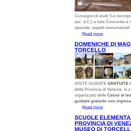
Convegno di studi "Le necropoli
sec. d.C.) a Iulia Concordia e 
spaziale, aspetti monumentali 
Read more
about Convegno di
imperiale..."
DOMENICHE DI MAG
TORCELLO
VISITE GUIDATE
GRATUITE
A
della Provincia di Venezia, in 
organizzato delle
Cacce al te
guidate gratuite con ingress
Read more
about DOMENIC
SCUOLE ELEMENTARI
PROVINCIA DI VENEZ
MUSEO DI TORCEL