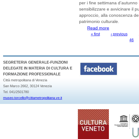
per i fine settimana d’autunno
sensibilizzare e avvicinare il 
approccio, alla conoscenza del
patrimonio culturale.
Read more
about OPEN TORC
Provinciale di Tor
« first
‹ previous
PAGES
46
SEGRETERIA GENERALE-FUNZIONI
DELEGATE IN MATERIA DI CULTURA E
FORMAZIONE PROFESSIONALE
Città metropolitana di Venezia
San Marco 2662, 30124 Venezia
Tel. 041/2501780
museo.torcello@cittametropolitana.ve.it