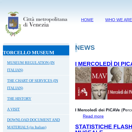
HOME
WHO WE AR
NEWS
TORCELLO MUSEUM
MUSEUM REGULATION (IN
I MERCOLEDÌ DI PI
ITALIAN)
THE CHART OF SERVICES (IN
ITALIAN)
THE HISTORY
A VISIT
I Mercoledì dei PiCAVe
(
P
erc
Read more
about I Mercoledì
DOWNLOAD DOCUMENT AND
STATISTICHE FLAS
MATERIALS (in Italian)