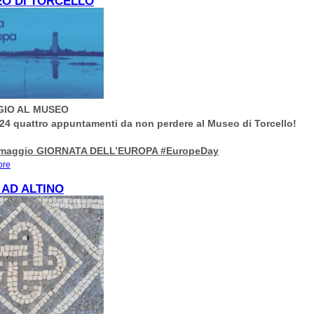
EO DI TORCELLO
GIO AL MUSEO
4 quattro appuntamenti da non perdere al Museo di Torcello!
9 maggio GIORNATA DELL’EUROPA #EuropeDay
ore
about OH!, MAGGIO AL MUSEO. QUATTRO APPUNTAMENTI DA NON PERDER
MUSEO DI TORCELLO
AD ALTINO