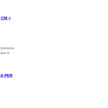
 CM +
o potranno
usei in
IA PER