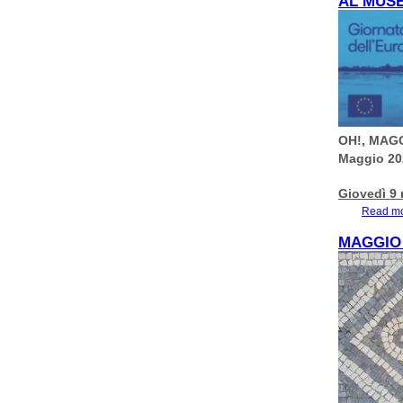
AL MUS
OH!, MAG
Maggio 202
Giovedì 
Read m
MAGGIO 