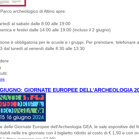
l
Parco archeologico di Altino
apre:
rtedì
al
sabato
dalle
8:00
alle
19:00
nica e festivi
dalle
14:00 alle 19:00 (incluso il 2 giugno)
ione è obbligatoria per le scuole e i gruppi. Per prenotare, telefonare a
dal lunedì al venerdì dalle 8:30 alle 13:30.
dere
a
utti:
ore
about GIUGNO AL MUSEO ARCHEOLOGICO NAZIONALE DI ALTINO
6 GIUGNO: GIORNATE EUROPEE DELL'ARCHEOLOGIA 2
e delle Giornate Europee dell’Archeologia GEA, le sale espositive del
tabili nelle tre giornate con il biglietto ridotto al costo di € 1,50 e con or