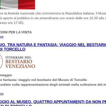
re la festività nazionale che commemora la Repubblica Italiana, il Muse
rà aperto al pubblico in via straordinaria con orario dalle ore 10.30 alle
resso ore 17.00).
ONI PER LA VISITA
ore
about 2 GIUGNO AL MUSEO DI TORCELLO:APERTURA STRAORDINARIA PER
DELLA REPUBBLICA
IO. TRA NATURA E FANTASIA: VIAGGIO NEL BESTIARI
DI TORCELLO
 maggio
 e fantasia: viaggio nel bestiario del Museo di Torcello
uidato sulla rappresentazione degli animali nella collezione del
ore
about 18 MAGGIO. TRA NATURA E FANTASIA: VIAGGIO NEL BESTIARIO DEL
TORCELLO
GGIO AL MUSEO. QUATTRO APPUNTAMENTI DA NON 