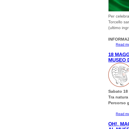
Per celebra
Torcello sa
(ultimo ing
INFORMAZI
Read m
18 MAGG
MUSEO 
Sabato 18
Tra natura
Percorso g
Read m
OH!, MA