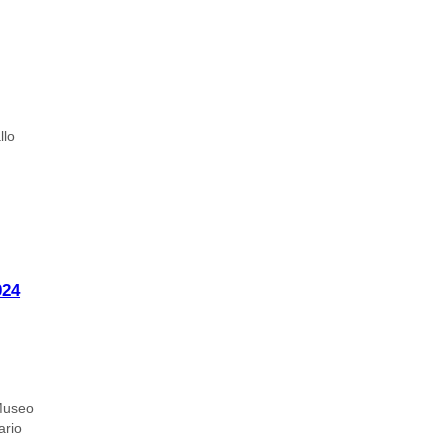
llo
024
 Museo
ario