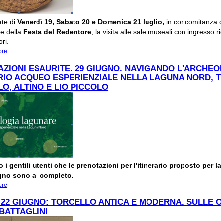
ate di
Venerdì 19, Sabato 20 e Domenica 21 luglio,
in concomitanza 
ne della
Festa del Redentore
, la visita alle sale museali con ingresso r
ori.
ore
about Museo di Torcello: si celebra la Festa del Redentore 19, 20, 21 luglio
ZIONI ESAURITE. 29 GIUGNO. NAVIGANDO L'ARCHEO
RIO ACQUEO ESPERIENZIALE NELLA LAGUNA NORD, 
O, ALTINO E LIO PICCOLO
 i gentili utenti che le prenotazioni per l'itinerario proposto per l
gno sono al completo.
ore
about PRENOTAZIONI ESAURITE. 29 GIUGNO. NAVIGANDO L'ARCHEOLOGIA
ITINERARIO ACQUEO ESPERIENZIALE NELLA LAGUNA NORD, TRA TORCELL
22 GIUGNO: TORCELLO ANTICA E MODERNA. SULLE 
E LIO PICCOLO
 BATTAGLINI