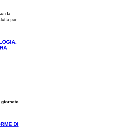
con la
idotto per
LOGIA.
TRA
a giornata
.
O, ALTINO
ORME DI