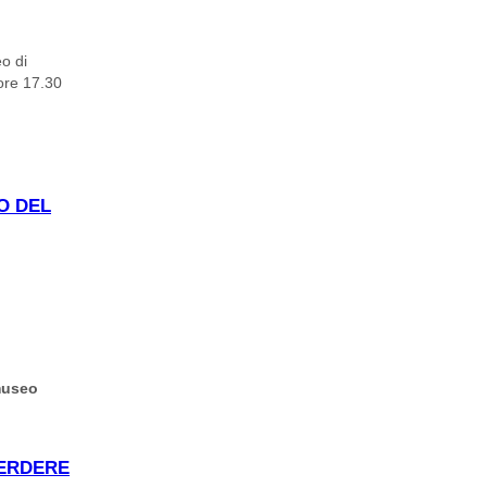
o di
 ore 17.30
 LA FESTA
O DEL
 museo
 MUSEO DI
PERDERE