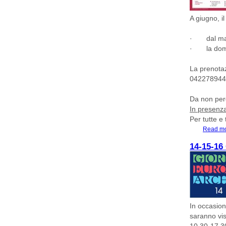
A giugno, i
· dal
ma
· la
dome
La prenotaz
0422789443 
Da non per
In presenz
Per tutte e t
Read m
14-15-1
In occasion
saranno visi