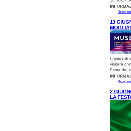
10.30-17.30
INFORMAZI
Read m
13 GIUG
MOGLIA
I residenti
visitare gr
Festa dei M
INFORMAZI
Read m
2 GIUGN
LA FEST