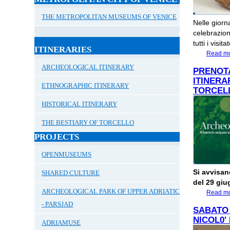
THE METROPOLITAN MUSEUMS OF VENICE
Nelle giorn
celebrazio
tutti i visitat
ITINERARIES
Read m
ARCHEOLOGICAL ITINERARY
PRENOTA
ITINERA
ETHNOGRAPHIC ITINERARY
TORCELL
HISTORICAL ITINERARY
THE BESTIARY OF TORCELLO
PROJECTS
OPENMUSEUMS
Si avvisano
SHARED CULTURE
del 29 giu
ARCHEOLOGICAL PARK OF UPPER ADRIATIC
Read m
- PARSJAD
SABATO 
NICOL0'
ADRIAMUSE