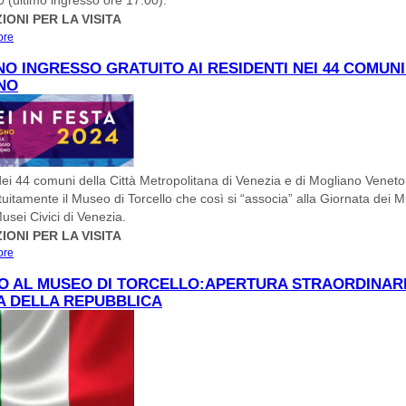
 (ultimo ingresso ore 17.00).
ONI PER LA VISITA
ore
about 14-15-16 GIUGNO: GIORNATE EUROPEE DELL'ARCHEOLOGIA 2024
NO INGRESSO GRATUITO AI RESIDENTI NEI 44 COMUNI
NO
 dei 44 comuni della Città Metropolitana di Venezia e di Mogliano Venet
atuitamente il Museo di Torcello che così si “associa” alla Giornata dei M
usei Civici di Venezia.
ONI PER LA VISITA
ore
about 13 GIUGNO INGRESSO GRATUITO AI RESIDENTI NEI 44 COMUNI CM +
MOGLIANO
O AL MUSEO DI TORCELLO:APERTURA STRAORDINAR
A DELLA REPUBBLICA