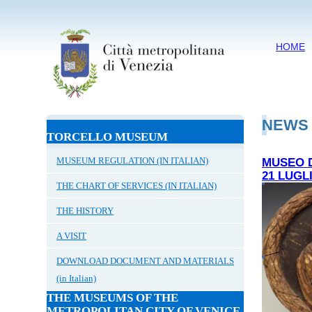
HOME
NEWS
TORCELLO MUSEUM
MUSEUM REGULATION (IN ITALIAN)
MUSEO D
21 LUGL
THE CHART OF SERVICES (IN ITALIAN)
THE HISTORY
A VISIT
DOWNLOAD DOCUMENT AND MATERIALS
(in Italian)
THE MUSEUMS OF THE
METROPOLITAN CITY OF VENICE