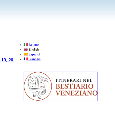
Italiano
English
Español
9, 20,
Français