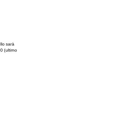
llo sarà
0 (ultimo
I NICOL0'