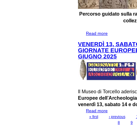
Percorso guidato sulla r
colle
Read more
about ARTNIGHT
BESTIARIO DI 
VENERDÌ 13, SABAT
GIORNATE EUROPEE
GIUGNO 2025
Il Museo di Torcello aderi
Europee dell’Archeologi
venerdì 13, sabato 14 e 
Read more
about VENERDì 
EUROPEE DELL'
« first
‹ previous
PAGES
8
9