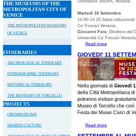
Dorsoduro 3859/A, Venezia
THE MUSEUMS OF THE
METROPOLITAN CITY OF
Martedì 16 Settembre
VENICE
14.00-14.20 Saluti istituzional
THE METROPOLITAN MUSEUMS
Ca’ Foscari Venezia,
Giovanni Fara
, Direttore del 
OF VENICE
Università Ca’ Foscari Venezia
Read more
about 16, 17, 
STORIA DELL'A
ITINERARIES
GIOVEDI' 11 SETTE
ARCHEOLOGICAL ITINERARY
ETHNOGRAPHIC ITINERARY
HISTORICAL ITINERARY
Nella giornata di
Giovedì 1
della Città Metropolitana d
THE BESTIARY OF TORCELLO
potranno visitare gratuita
PROJECTS
Museo di Torcello che così 
Festa dei Musei Civici di V
OPENMUSEUMS
Read more
about GIOVEDI'
SHARED CULTURE
SETTEMBRE AL MUS