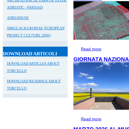
ARCHEOLOGICAL PARK OF UPPER
ADRIATIC - PARSJAD
ADRIAMUSE
SIMULACRA ROMAE (EUROPEAN
PROJECT CULTURE 2000)
Read more
about Incontro "C
DOWNLOAD ARTICOLI
nel territorio altin
GIORNATA NAZIONA
DOWNLOAD ARTICLES ABOUT
TORCELLO
DOWNLOAD READINGS ABOUT
TORCELLO
Read more
about GIORNATA