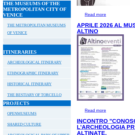
THE MUSEUMS OF THE
METROPOLITAN CITY OF
VENICE
Read more
about #ALTINOFO
APRILE 2026 AL M
THE METROPOLITAN MUSEUMS
ALTINO
OF VENICE
ITINERARIES
ARCHEOLOGICAL ITINERARY
ETHNOGRAPHIC ITINERARY
HISTORICAL ITINERARY
THE BESTIARY OF TORCELLO
PROJECTS
Read more
about APRILE 2
OPENMUSEUMS
INCONTRO "CONOS
SHARED CULTURE
L’ARCHEOLOGIA PR
ALTINATE.