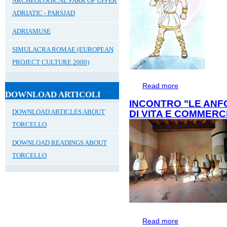
ARCHEOLOGICAL PARK OF UPPER
ADRIATIC - PARSJAD
ADRIAMUSE
SIMULACRA ROMAE (EUROPEAN
PROJECT CULTURE 2000)
Read more
about LE AVVEN
DOWNLOAD ARTICOLI
INCONTRO "LE ANF
DOWNLOAD ARTICLES ABOUT
DI VITA E COMMERCI
TORCELLO
DOWNLOAD READINGS ABOUT
TORCELLO
Read more
about Incontro "L