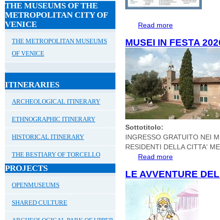
THE MUSEUMS OF THE
METROPOLITAN CITY OF
VENICE
Read more
about Gennaio 20
THE METROPOLITAN MUSEUMS
MUSEI IN FESTA 202
OF VENICE
ITINERARIES
ARCHEOLOGICAL ITINERARY
ETHNOGRAPHIC ITINERARY
Sottotitolo:
HISTORICAL ITINERARY
INGRESSO GRATUITO NEI MUS
RESIDENTI DELLA CITTA' 
THE BESTIARY OF TORCELLO
Read more
about MUSEI IN 
PROJECTS
LE AVVENTURE DEL 
OPENMUSEUMS
SHARED CULTURE