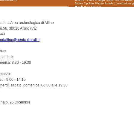
ale e Area archeologica di Altino
ro 56, 30020 Altino (VE)
443
daltino@beniculturali.it
rtura
ettembre:
enica: 8:30 - 19:30
 marzo:
edì: 9:00 - 14:15
nerdì, sabato, domenica: 08:30 alle 19:30
o
nnaio, 25 Dicembre