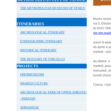
THE METROPOLITAN MUSEUMS OF VENICE
Museo nazion
ITINERARIES
via S. Eliodo
tel 0422 789
ARCHEOLOGICAL ITINERARY
pm-ven.quarto
ETHNOGRAPHIC ITINERARY
orario di ape
da aprile a s
HISTORICAL ITINERARY
martedì - dom
THE BESTIARY OF TORCELLO
da ottobre a
PROJECTS
martedì, giov
mercoledì, ve
OPENMUSEUMS
lunedì chius
SHARED CULTURE
Chiuso: I Ge
ARCHEOLOGICAL PARK OF UPPER ADRIATIC
- PARSJAD
ADRIAMUSE