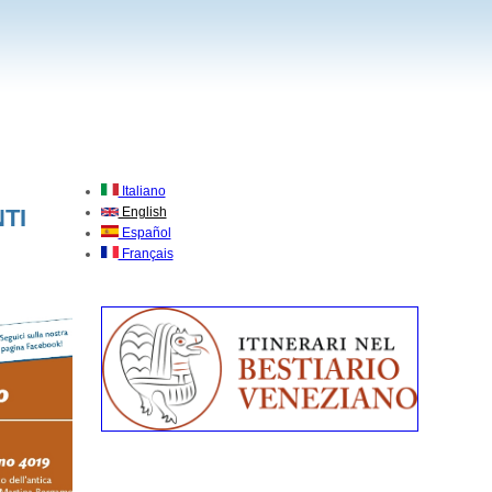
Italiano
TI
English
Español
Français