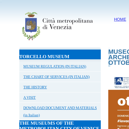
HOME
MUSEO
ARCHE
TORCELLO MUSEUM
OTTOB
MUSEUM REGULATION (IN ITALIAN)
THE CHART OF SERVICES (IN ITALIAN)
THE HISTORY
A VISIT
DOWNLOAD DOCUMENT AND MATERIALS
(in Italian)
THE MUSEUMS OF THE
METROPOLITAN CITY OF VENICE