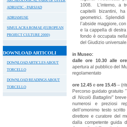
ARCHEOLOGICAL PARK OF UPPER
1008. L’interno, a 
ADRIATIC - PARSJAD
capitelli bizantini,
geometrici. Splendidi
ADRIAMUSE
l’abside maggiore, con
SIMULACRA ROMAE (EUROPEAN
e la cappella di destra
PROJECT CULTURE 2000)
fondo è occupata nell
del Giudizio universale
DOWNLOAD ARTICOLI
in Museo:
dalle ore 10.30 alle or
DOWNLOAD ARTICLES ABOUT
apertura al pubblico del Mu
TORCELLO
regolamentato
DOWNLOAD READINGS ABOUT
ore 12.45
e
ore 15.45
– (ri
TORCELLO
Percorso guidato gratuito
"
di Nicolò Battaglini”
breve 
numerosi e preziosi rep
dell’omonimo testo scritto
direttore e curatore del 
dalla competente guida d