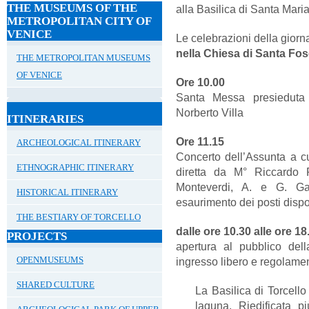
THE MUSEUMS OF THE
alla Basilica di Santa Mari
METROPOLITAN CITY OF
VENICE
Le celebrazioni della gior
nella Chiesa di Santa Fos
THE METROPOLITAN MUSEUMS
OF VENICE
Ore 10.00
Santa Messa presieduta 
Norberto Villa
ITINERARIES
Ore 11.15
ARCHEOLOGICAL ITINERARY
Concerto dell’Assunta a cu
ETHNOGRAPHIC ITINERARY
diretta da M° Riccardo P
Monteverdi, A. e G. Gab
HISTORICAL ITINERARY
esaurimento dei posti dispo
THE BESTIARY OF TORCELLO
dalle ore 10.30 alle ore 18
PROJECTS
apertura al pubblico del
OPENMUSEUMS
ingresso libero e regolame
SHARED CULTURE
La Basilica di Torcello è
laguna. Riedificata pi