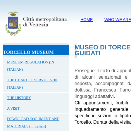
HOME
WHO WE AR
MUSEO DI TORCEL
TORCELLO MUSEUM
GUIDATI
MUSEUM REGULATION (IN
ITALIAN)
Prosegue il ciclo di appunt
di alcuni selezionati e s
THE CHART OF SERVICES (IN
esposta, accompagnati da
ITALIAN)
dott.ssa Francesca Farro
linguaggi adattativi.
THE HISTORY
Gli appuntamenti, fruibi
A VISIT
inquadramento generale s
specifiche sezioni o tipol
DOWNLOAD DOCUMENT AND
Torcello. Durata della visi
MATERIALS (in Italian)