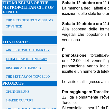
THE MUSEUMS OF THE
Sabato 12 ottobre ore 1
METROPOLITAN CITY OF
La memoria degli affetti e de
VENICE
iscrizioni delle stele funer
THE METROPOLITAN MUSEUMS
Sabato 19 ottobre ore 
OF VENICE
Alla scoperta delle form
vegetali che popolano i fr
veneziana.
ITINERARIES
È gr
ARCHEOLOGICAL ITINERARY
prenotazione
:
torcello.ev
ETHNOGRAPHIC ITINERARY
ore 12.00 del venerdì p
prenotazione vanno indi
HISTORICAL ITINERARY
iscritte e un numero di tele
THE BESTIARY OF TORCELLO
Le visite e all'ingresso al 
PROJECTS
Per raggiungere Torcello
OPENMUSEUMS
12: da Fondamente Nóv
SHARED CULTURE
Torcello.
Si consiglia: Linea 12 da 