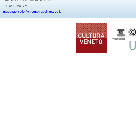
Tel. 041/2501780
museo.torcello@cittametropolitana.ve.it