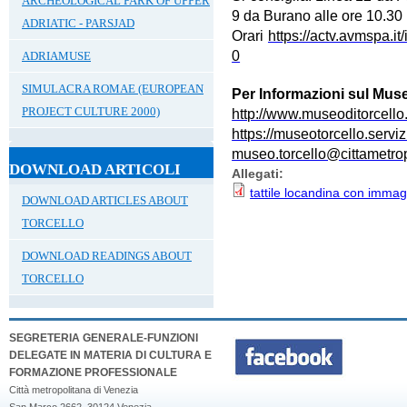
ARCHEOLOGICAL PARK OF UPPER
9 da Burano alle ore 10.30
ADRIATIC - PARSJAD
Orari
https://actv.avmspa.it/
0
ADRIAMUSE
SIMULACRA ROMAE (EUROPEAN
Per Informazioni sul Museo
PROJECT CULTURE 2000)
http://www.museoditorcello.
https://museotorcello.servizi
museo.torcello@cittametrop
DOWNLOAD ARTICOLI
Allegati:
tattile locandina con immag
DOWNLOAD ARTICLES ABOUT
TORCELLO
DOWNLOAD READINGS ABOUT
TORCELLO
SEGRETERIA GENERALE-FUNZIONI
DELEGATE IN MATERIA DI CULTURA E
FORMAZIONE PROFESSIONALE
Città metropolitana di Venezia
San Marco 2662, 30124 Venezia