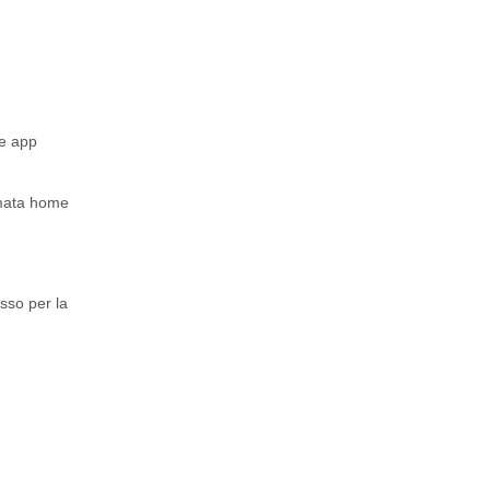
te
app
rmata home
sso per la