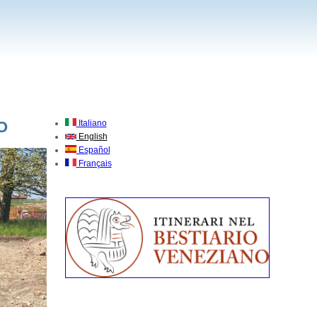
O
Italiano
English
Español
Français