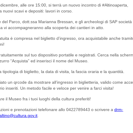
9
dicembre, alle
ore 15:00
, si terrà un nuovo incontro di
#Altinoaperta
,
a nuovi scavi e depositi: lavori in corso
.
ce del Parco, dott.ssa Marianna Bressan, e gli archeologi di SAP società
ca vi accompagneranno alla
scoperta dei cantieri in atto
.
gratuita è compresa nel
biglietto d’ingresso, ora acquistabile
anche trami
ni
!
ratuitamente
sul tuo dispositivo portatile e
registrati
. Cerca nella sche
zzurro
“Acquista” ed inserisci il nome del Museo
.
 tipologia di biglietto, la data di visita, la fascia oraria e la quantità.
ciato
un qrcode da mostrare all’ingresso in biglietteria
, valido come acce
rio inseriti. Un metodo facile e veloce per venire a farci visita!
are
il Museo fra i tuoi luoghi della cultura preferiti
!
zioni e prenotazioni telefonare allo 0422789443 o scrivere a
drm-
ltino@cultura.gov.it
.