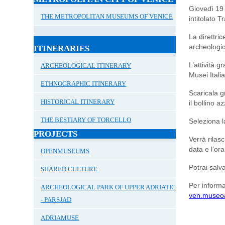
Giovedì 1
THE METROPOLITAN MUSEUMS OF VENICE
intitolato
Tr
La direttri
archeologi
ITINERARIES
L’attività 
ARCHEOLOGICAL ITINERARY
Musei Italia
ETHNOGRAPHIC ITINERARY
Scaricala g
HISTORICAL ITINERARY
il bollino a
THE BESTIARY OF TORCELLO
Seleziona la
PROJECTS
Verrà rilas
data e l’ora
OPENMUSEUMS
Potrai salv
SHARED CULTURE
Per informa
ARCHEOLOGICAL PARK OF UPPER ADRIATIC
ven.museoa
- PARSJAD
ADRIAMUSE