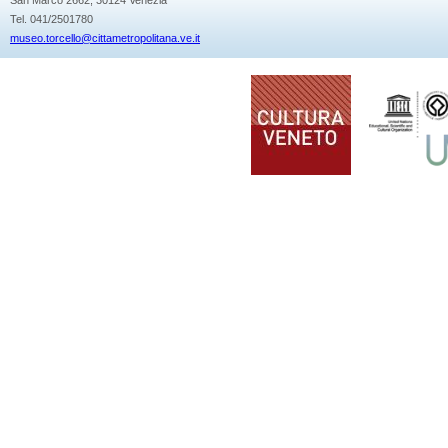
Tel. 041/2501780
museo.torcello@cittametropolitana.ve.it