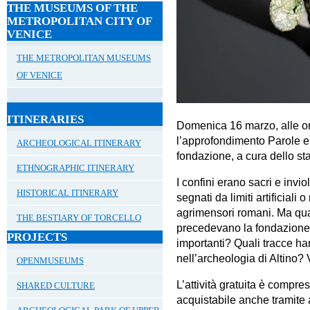
THE MUSEUMS OF THE
METROPOLITAN CITY OF
VENICE
THE METROPOLITAN MUSEUMS
OF VENICE
ITINERARIES
Domenica 16 marzo
, alle
o
l’approfondimento
Parole e 
ARCHEOLOGICAL ITINERARY
fondazione
, a cura dello st
ETHNOGRAPHIC ITINERARY
I confini erano sacri e invio
HISTORICAL ITINERARY
segnati da limiti artificiali 
agrimensori romani. Ma
qua
THE BESTIARY OF TORCELLO
precedevano la fondazione de
PROJECTS
importanti
? Quali
tracce ha
nell’archeologia
di Altino? 
OPENMUSEUMS
L’attività gratuita è compre
SHARED CULTURE
acquistabile
anche tramite