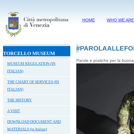
HOME
WHO WE AR
#PAROLAALLEFO
TORCELLO MUSEUM
Parole e pratiche per la buona s
MUSEUM REGULATION (IN
ITALIAN)
THE CHART OF SERVICES (IN
ITALIAN)
THE HISTORY
A VISIT
DOWNLOAD DOCUMENT AND
MATERIALS (in Italian)