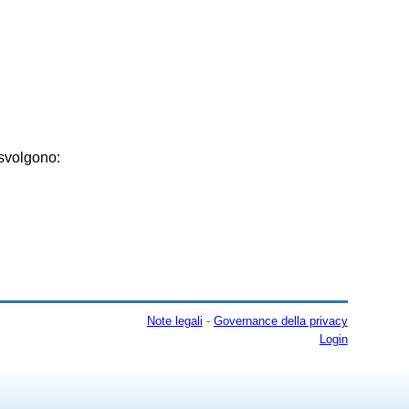
volgono:
Note legali
-
Governance della privacy
Login