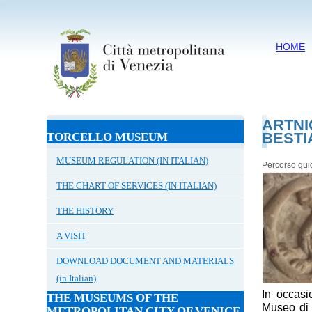
HOME
ARTNI
BESTI
TORCELLO MUSEUM
MUSEUM REGULATION (IN ITALIAN)
Percorso gui
THE CHART OF SERVICES (IN ITALIAN)
THE HISTORY
A VISIT
DOWNLOAD DOCUMENT AND MATERIALS
(in Italian)
In occasi
THE MUSEUMS OF THE
Museo di 
METROPOLITAN CITY OF VENICE