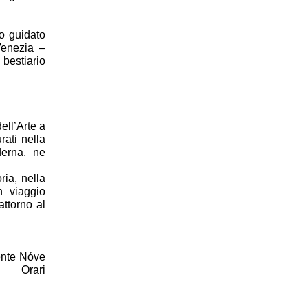
so guidato
Venezia –
 bestiario
ell’Arte a
rati nella
derna, ne
ia, nella
n viaggio
attorno al
ente Nóve
 Orari