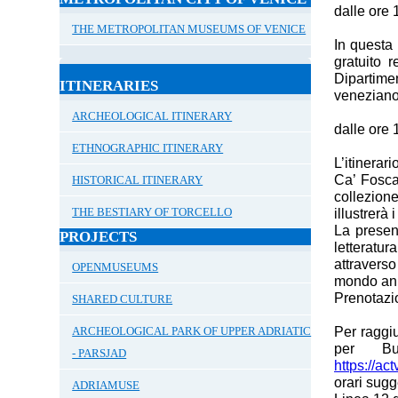
dalle ore 
THE METROPOLITAN MUSEUMS OF VENICE
In questa 
gratuito 
Dipartimen
ITINERARIES
veneziano
ARCHEOLOGICAL ITINERARY
dalle ore 
ETHNOGRAPHIC ITINERARY
L’itinerar
Ca’ Fosca
HISTORICAL ITINERARY
collezio
THE BESTIARY OF TORCELLO
illustrerà i
La presen
PROJECTS
letteratu
attravers
OPENMUSEUMS
mondo ani
Prenotazi
SHARED CULTURE
Per raggi
ARCHEOLOGICAL PARK OF UPPER ADRIATIC
per B
- PARSJAD
https://ac
orari sugge
ADRIAMUSE