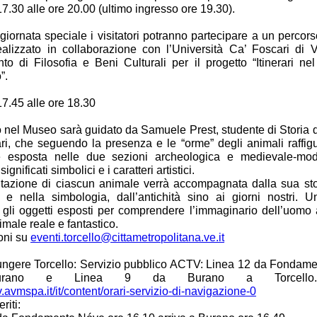
17.30 alle ore 20.00 (ultimo ingresso ore 19.30).
giornata speciale i visitatori potranno partecipare a un percor
realizzato in collaborazione con l’Università Ca’ Foscari di 
to di Filosofia e Beni Culturali per il progetto “Itinerari nel
”.
17.45 alle ore 18.30
io nel Museo sarà guidato da Samuele Prest, studente di Storia d
ri, che seguendo la presenza e le “orme” degli animali raffigu
ne esposta nelle due sezioni archeologica e medievale-mo
 significati simbolici e i caratteri artistici.
tazione di ciascun animale verrà accompagnata dalla sua stor
ra e nella simbologia, dall’antichità sino ai giorni nostri. U
o gli oggetti esposti per comprendere l’immaginario dell’uomo 
male reale e fantastico.
oni su
eventi.torcello@cittametropolitana.ve.it
ungere Torcello: Servizio pubblico ACTV: Linea 12 da Fondam
urano e Linea 9 da Burano a Torcello.
tv.avmspa.it/it/content/orari-servizio-di-navigazione-0
riti: