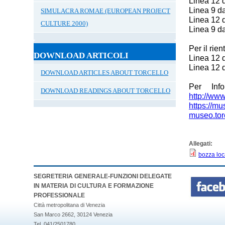
Linea 12 
Linea 9 da
SIMULACRA ROMAE (EUROPEAN PROJECT
Linea 12 
CULTURE 2000)
Linea 9 da
Per il rie
DOWNLOAD ARTICOLI
Linea 12 
Linea 12 
DOWNLOAD ARTICLES ABOUT TORCELLO
Per Inf
DOWNLOAD READINGS ABOUT TORCELLO
http://www
https://mu
museo.torc
Allegati:
bozza loc
SEGRETERIA GENERALE-FUNZIONI DELEGATE
IN MATERIA DI CULTURA E FORMAZIONE
PROFESSIONALE
Città metropolitana di Venezia
San Marco 2662, 30124 Venezia
Tel. 041/2501780