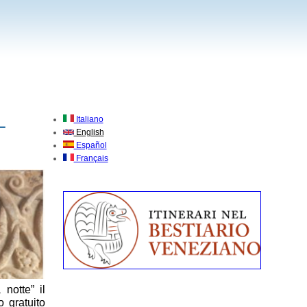
L
Italiano
English
Español
Français
notte” il
o gratuito