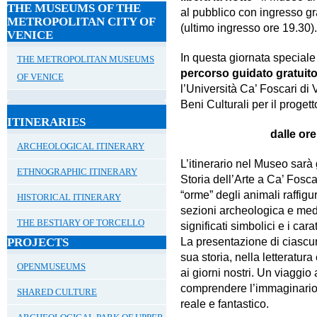
THE MUSEUMS OF THE
al pubblico con ingresso gr
METROPOLITAN CITY OF
(ultimo ingresso ore 19.30)
VENICE
In questa giornata speciale 
THE METROPOLITAN MUSEUMS
percorso guidato gratuit
OF VENICE
l’Università Ca’ Foscari di 
Beni Culturali per il proget
ITINERARIES
dalle ore
ARCHEOLOGICAL ITINERARY
L’itinerario nel Museo sarà
ETHNOGRAPHIC ITINERARY
Storia dell’Arte a Ca’ Fosc
“orme” degli animali raffigu
HISTORICAL ITINERARY
sezioni archeologica e medi
THE BESTIARY OF TORCELLO
significati simbolici e i caratt
La presentazione di ciasc
PROJECTS
sua storia, nella letteratura
OPENMUSEUMS
ai giorni nostri. Un viaggio 
comprendere l’immaginario
SHARED CULTURE
reale e fantastico.