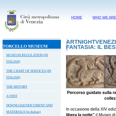
HOME
WHO WE AR
ARTNIGHTVENEZI
TORCELLO MUSEUM
FANTASIA: IL BE
MUSEUM REGULATION (IN
ITALIAN)
THE CHART OF SERVICES (IN
ITALIAN)
THE HISTORY
Percorso guidato sulla r
A VISIT
colle
DOWNLOAD DOCUMENT AND
In occasione della XIV edi
MATERIALS (in Italian)
libera la notte”
il Museo di 