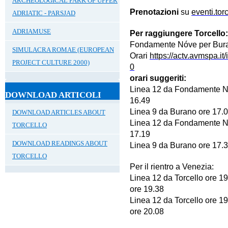
ARCHEOLOGICAL PARK OF UPPER
Prenotazioni
su
eventi.tor
ADRIATIC - PARSJAD
ADRIAMUSE
Per raggiungere Torcello
Fondamente Nóve per Buran
SIMULACRA ROMAE (EUROPEAN
Orari
https://actv.avmspa.it/
PROJECT CULTURE 2000)
0
orari suggeriti:
Linea 12 da Fondamente Nó
DOWNLOAD ARTICOLI
16.49
Linea 9 da Burano ore 17.00
DOWNLOAD ARTICLES ABOUT
Linea 12 da Fondamente Nó
TORCELLO
17.19
DOWNLOAD READINGS ABOUT
Linea 9 da Burano ore 17.30
TORCELLO
Per il rientro a Venezia:
Linea 12 da Torcello ore 1
ore 19.38
Linea 12 da Torcello ore 1
ore 20.08