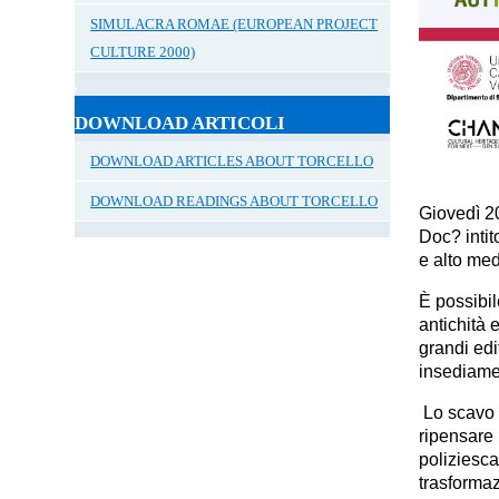
SIMULACRA ROMAE (EUROPEAN PROJECT
CULTURE 2000)
DOWNLOAD ARTICOLI
DOWNLOAD ARTICLES ABOUT TORCELLO
DOWNLOAD READINGS ABOUT TORCELLO
Giovedì 
Doc?
inti
e alto me
È possibi
antichità 
grandi edi
insediame
Lo scavo d
ripensare l
poliziesca
trasformaz