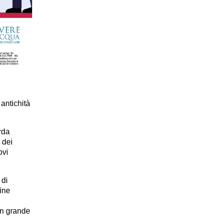
 antichità
arda
 dei
ovi
 di
ine
un grande