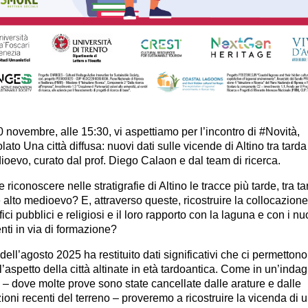
20 novembre
, alle
15:30
, vi aspettiamo per l’incontro di
#Novità,
tolato
Una città diffusa: nuovi dati sulle vicende di Altino tra tarda
dioevo
, curato dal prof. Diego Calaon e dal team di ricerca.
le riconoscere
nelle stratigrafie di Altino le tracce più tarde, tra t
e alto medioevo
? E, attraverso queste,
ricostruire la collocazione
fici pubblici e religiosi e il loro rapporto con la laguna e con i nu
nti
in via di formazione?
ell’agosto 2025 ha restituito
dati significativi che ci permettono
’aspetto della città altinate in età tardoantica
. Come in un’indag
 – dove molte prove sono state cancellate dalle arature e dalle
ioni recenti del terreno – proveremo a ricostruire
la vicenda di 