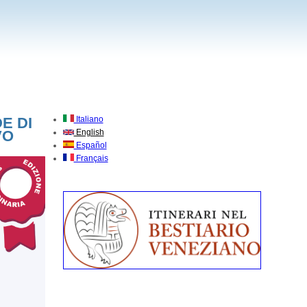
E DI
Italiano
VO
English
Español
Français