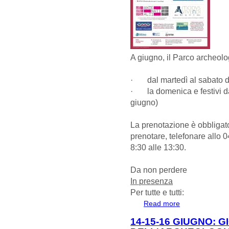
A giugno, il
Parco archeolog
· dal
martedì
al
sabato
d
· la
domenica e festivi
d
giugno)
La prenotazione è obbligato
prenotare, telefonare allo 
8:30 alle 13:30.
Da non perdere
In presenza
Per tutte e tutti:
Read more
about GIUGNO 
ALTINO
14-15-16 GIUGNO: 