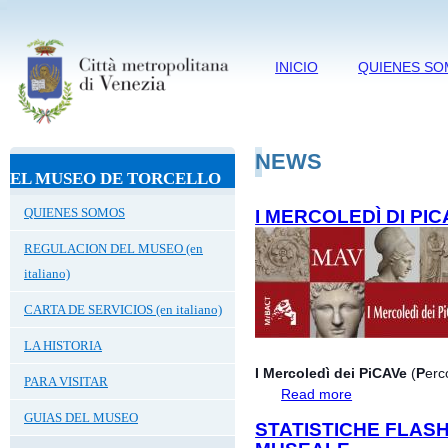
INICIO
QUIENES S
NEWS
EL MUSEO DE TORCELLO
QUIENES SOMOS
I MERCOLEDÌ DI PI
REGULACION DEL MUSEO (en
italiano)
CARTA DE SERVICIOS (en italiano)
LA HISTORIA
I Mercoledì dei PiCAVe
(
P
erc
PARA VISITAR
Read more
about I Mercoledì
GUIAS DEL MUSEO
STATISTICHE FLAS