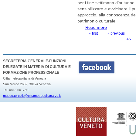
per i fine settimana d’autunno
sensibilizzare e avvicinare il 
approccio, alla conoscenza del
patrimonio culturale.
Read more
about OPEN TORC
Provinciale di Tor
« first
‹ previous
PAGES
46
SEGRETERIA GENERALE-FUNZIONI
DELEGATE IN MATERIA DI CULTURA E
FORMAZIONE PROFESSIONALE
Città metropolitana di Venezia
San Marco 2662, 30124 Venezia
Tel. 041/2501780
museo.torcello@cittametropolitana.ve.it