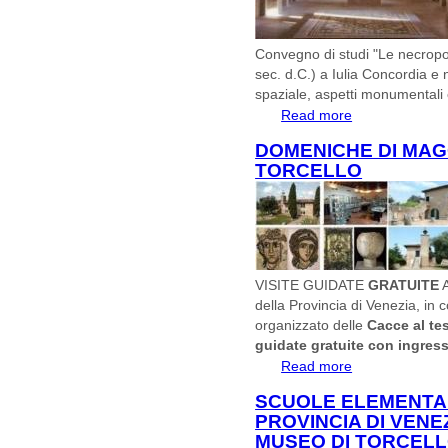
Convegno di studi "Le necropoli
sec. d.C.) a Iulia Concordia e 
spaziale, aspetti monumentali 
Read more
about Convegno di
imperiale..."
DOMENICHE DI MAG
TORCELLO
VISITE GUIDATE
GRATUITE
A
della Provincia di Venezia, in 
organizzato delle
Cacce al te
guidate gratuite con ingress
Read more
about DOMENIC
SCUOLE ELEMENTARI
PROVINCIA DI VENEZ
MUSEO DI TORCEL