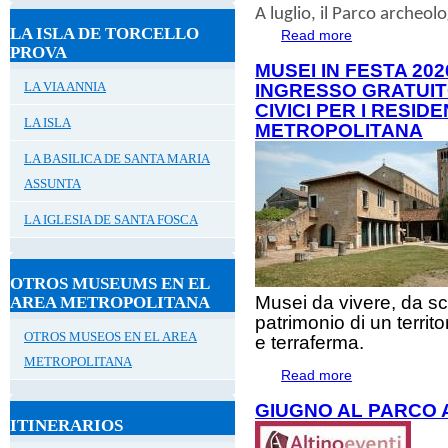
A
luglio
, il
Parco archeolog
LA ISLA DE TORCELLO
Read more
about ESTATE A
PROVA
MUSEI IN FESTA 202
LA VIA ANNIA
INGRESSO GRATUIT
CIVICI PER I RESID
LA ISLA
METROPOLITANA
LA BASILICA DE SANTA MARIA
ASSUNTA
LA IGLESIA DE SANTA FOSCA
OTROS MUSEUMS EN EL
Musei da vivere, da sc
AREA METROPOLITANA
patrimonio di un territ
OTROS MUSEOS EN EL AREA
e terraferma.
METROPOLITANA
Read more
about Musei in Fe
alla rete dei Muse
GIUGNO AL PARCO 
ITINERARIOS