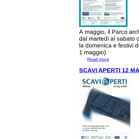
A
maggio
, il
Parco arch
dal
martedì
al
sabato
la
domenica e festivi
d
1 maggio)
Read more
about EVENTI D
SCAVI APERTI 12 M