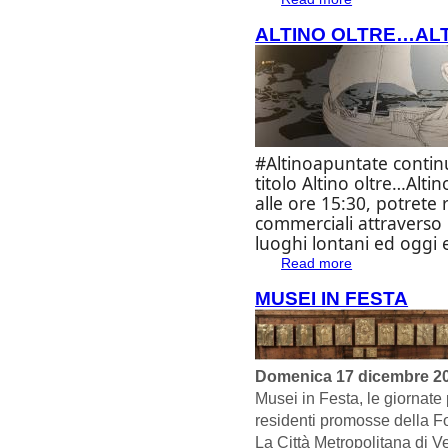
ALTINO OLTRE…ALT
#Altinoapuntate contin
titolo
Altino oltre…Altin
alle
ore 15:30
, potrete 
commerciali
attraverso i
luoghi lontani ed oggi 
Read more
about Altino oltre
MUSEI IN FESTA
Domenica 17 dicembre 2
Musei in Festa, le giornate 
residenti promosse della F
La Città Metropolitana di V