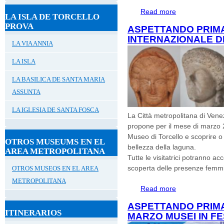
Read more
about MOSTRA "
LA ISLA DE TORCELLO
PROVA
ASPETTANDO PRIM
INTERNAZIONALE D
LA VIA ANNIA
LA ISLA
LA BASILICA DE SANTA MARIA
ASSUNTA
LA IGLESIA DE SANTA FOSCA
La Città metropolitana di Vene
propone per il mese di marzo 20
Museo di Torcello e scoprire o 
OTROS MUSEUMS EN EL
bellezza della laguna.
AREA METROPOLITANA
Tutte le visitatrici potranno a
scoperta delle presenze femmini
OTROS MUSEOS EN EL AREA
METROPOLITANA
Read more
about ASPETTA
DELLA DONNA 8
ASPETTANDO PRIMA
ITINERARIOS
MARZO MUSEI IN F