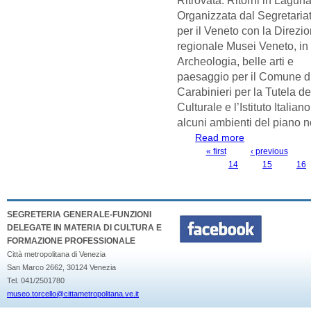
Organizzata dal Segretariat
per il Veneto con la Direzi
regionale Musei Veneto, in
Archeologia, belle arti e
paesaggio per il Comune d
Carabinieri per la Tutela d
Culturale e l’Istituto Italia
alcuni ambienti del piano n
Read more
about MOSTRA "
DICEMBRE 2023 
« first
‹ previous
PAGES
14
15
16
SEGRETERIA GENERALE-FUNZIONI
DELEGATE IN MATERIA DI CULTURA E
FORMAZIONE PROFESSIONALE
Città metropolitana di Venezia
San Marco 2662, 30124 Venezia
Tel. 041/2501780
museo.torcello@cittametropolitana.ve.it