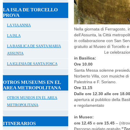
LA ISLA DE TORCELLO
PROVA
LA VIA ANNIA
Nella giornata di Ferragosto, in
dell’Assunta, la Città metropoli
LA ISLA
in collaborazione con San Servolo
LA BASILICA DE SANTA MARIA
gratuito al Museo di Torcello e
Le celebrazio
ASSUNTA
in Basilica:
LA IGLESIA DE SANTA FOSCA
Ore 10.00
Santa Messa solenne presiedut
Norberto Villa, con musiche di 
Palestrina e F. Soriano.
OTROS MUSEUMS EN EL
AREA METROPOLITANA
Ore 11.15
Dalle ore 12.30 alle ore 18.0
OTROS MUSEOS EN EL AREA
apertura al pubblico della Basi
METROPOLITANA
e regolamentato
in Museo:
ore 12.45
e
ore 15.45
– (ritro
ITINERARIOS
Percorso guidato gratuito
"
Tor