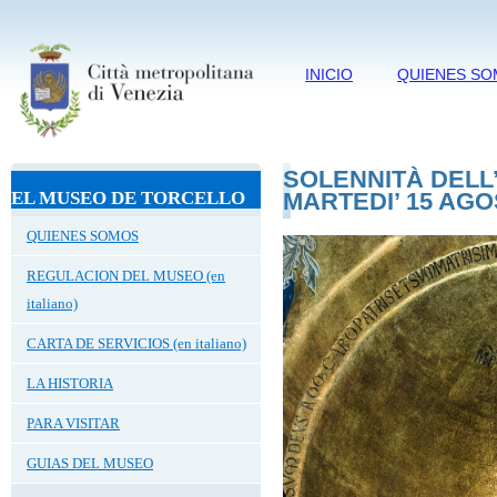
INICIO
QUIENES S
SOLENNITÀ DELL
EL MUSEO DE TORCELLO
MARTEDI’ 15 AGO
QUIENES SOMOS
REGULACION DEL MUSEO (en
italiano)
CARTA DE SERVICIOS (en italiano)
LA HISTORIA
PARA VISITAR
GUIAS DEL MUSEO