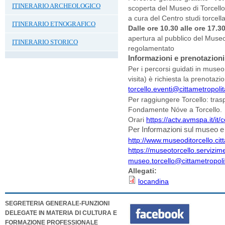
ITINERARIO ARCHEOLOGICO
scoperta del Museo di Torcell
a cura del Centro studi torcella
ITINERARIO ETNOGRAFICO
Dalle ore 10.30 alle ore 17.3
apertura al pubblico del Museo
ITINERARIO STORICO
regolamentato
Informazioni e prenotazioni
Per i percorsi guidati in muse
visita) è richiesta la prenotazi
torcello.eventi@cittametropolit
Per raggiungere Torcello: tras
Fondamente Nóve a Torcello.
Orari
https://actv.avmspa.it/it/
Per Informazioni sul museo e l
http://www.museoditorcello.citt
https://museotorcello.servizimet
museo.torcello@cittametropolit
Allegati:
locandina
SEGRETERIA GENERALE-FUNZIONI
DELEGATE IN MATERIA DI CULTURA E
FORMAZIONE PROFESSIONALE