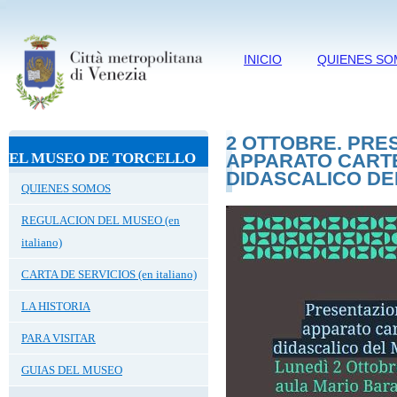
INICIO
QUIENES S
2 OTTOBRE. PRE
EL MUSEO DE TORCELLO
APPARATO CARTE
DIDASCALICO DE
QUIENES SOMOS
REGULACION DEL MUSEO (en
italiano)
CARTA DE SERVICIOS (en italiano)
LA HISTORIA
PARA VISITAR
GUIAS DEL MUSEO