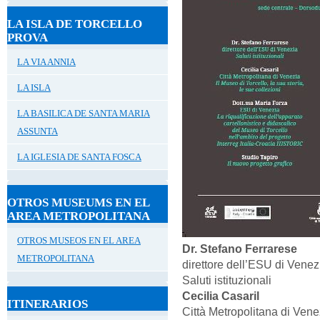
LA ISLA DE TORCELLO
PROVA
LA VIA ANNIA
LA ISLA
LA BASILICA DE SANTA MARIA
ASSUNTA
LA IGLESIA DE SANTA FOSCA
OTROS MUSEUMS EN EL
AREA METROPOLITANA
OTROS MUSEOS EN EL AREA
Dr. Stefano Ferrarese
METROPOLITANA
direttore dell’ESU di Venez
Saluti istituzionali
Cecilia Casaril
ITINERARIOS
Città Metropolitana di Vene