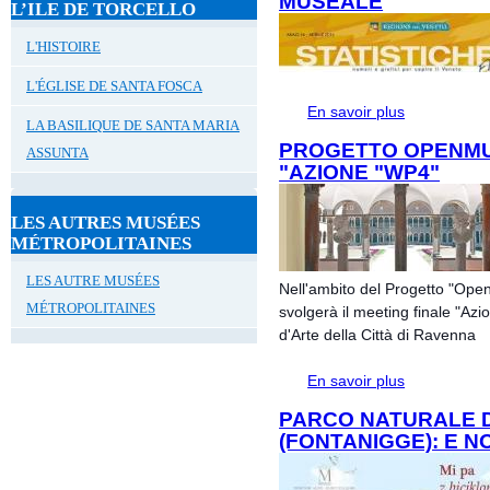
MUSEALE
L’ILE DE TORCELLO
L'HISTOIRE
L'ÉGLISE DE SANTA FOSCA
En savoir plus
à propos de St
LA BASILIQUE DE SANTA MARIA
PROGETTO OPENMU
ASSUNTA
"AZIONE "WP4"
LES AUTRES MUSÉES
MÉTROPOLITAINES
LES AUTRE MUSÉES
Nell'ambito del Progetto "Ope
MÉTROPOLITAINES
svolgerà il meeting finale "Az
d'Arte della Città di Ravenna
En savoir plus
à propos de 
"WP4"
PARCO NATURALE D
(FONTANIGGE): E NOI