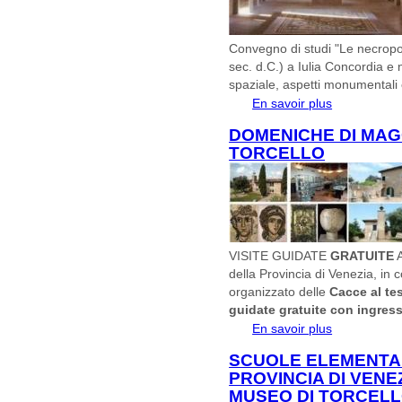
Convegno di studi "Le necropoli
sec. d.C.) a Iulia Concordia e 
spaziale, aspetti monumentali 
En savoir plus
à propos de C
tarda età imper
DOMENICHE DI MAG
TORCELLO
VISITE GUIDATE
GRATUITE
A
della Provincia di Venezia, in 
organizzato delle
Cacce al te
guidate gratuite con ingress
En savoir plus
à propos de
TORCELLO
SCUOLE ELEMENTARI
PROVINCIA DI VENEZ
MUSEO DI TORCEL