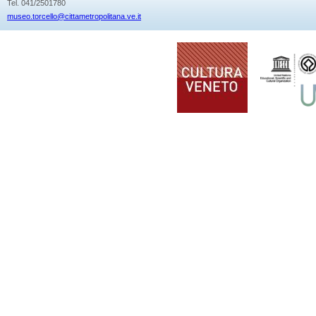
Tel. 041/2501780
museo.torcello@cittametropolitana.ve.it