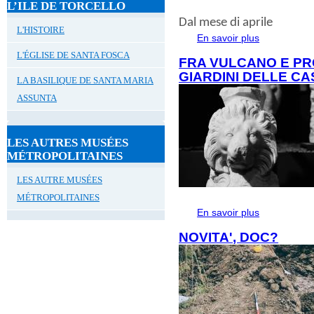
L’ILE DE TORCELLO
Dal mese di aprile
L'HISTOIRE
En savoir plus
à propos de 
L'ÉGLISE DE SANTA FOSCA
FRA VULCANO E PR
GIARDINI DELLE CA
LA BASILIQUE DE SANTA MARIA
ASSUNTA
LES AUTRES MUSÉES
MÉTROPOLITAINES
LES AUTRE MUSÉES
MÉTROPOLITAINES
En savoir plus
à propos de
GIARDINI DE
NOVITA', DOC?