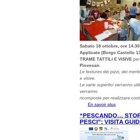
Sabato 18 ottobre, ore 14.30
Applicate (Borgo Castello 1
TRAME TATTILI E VISIVE
per
Piovesan
.
Le textures dei pizzi, dei merlet
e visive.
Le varie superfici verranno uti
verranno
ricomposte per realizzare cost
En savoir plus
à propos de T
anni
“PESCANDO… STORI
PESCI”: VISITA GUI