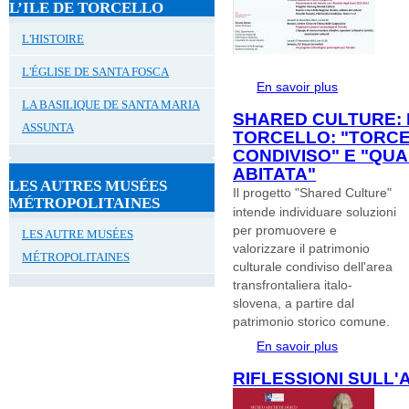
L’ILE DE TORCELLO
L'HISTOIRE
L'ÉGLISE DE SANTA FOSCA
En savoir plus
à propos de #A
studio dei rapp
LA BASILIQUE DE SANTA MARIA
SHARED CULTURE: 
Laguna di Ve
ASSUNTA
TORCELLO: "TORCE
CONDIVISO" E "QU
ABITATA"
LES AUTRES MUSÉES
Il progetto "Shared Culture"
MÉTROPOLITAINES
intende individuare soluzioni
per promuovere e
LES AUTRE MUSÉES
valorizzare il patrimonio
MÉTROPOLITAINES
culturale condiviso dell'area
transfrontaliera italo-
slovena, a partire dal
patrimonio storico comune.
En savoir plus
à propos de Sh
"Torcello scav
RIFLESSIONI SULL'
abitata"