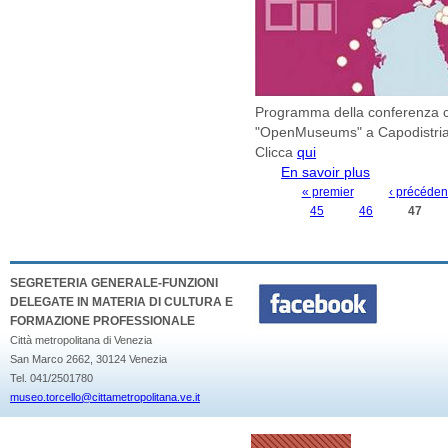
Programma della conferenza c
"OpenMuseums" a Capodistria
Clicca
qui
En savoir plus
à propos de C
"OpenMuseums
« premier
‹ précéden
PAGES
45
46
47
SEGRETERIA GENERALE-FUNZIONI
DELEGATE IN MATERIA DI CULTURA E
FORMAZIONE PROFESSIONALE
Città metropolitana di Venezia
San Marco 2662, 30124 Venezia
Tel. 041/2501780
museo.torcello@cittametropolitana.ve.it