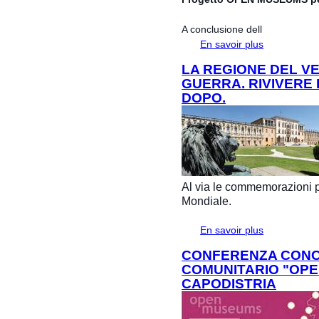
A conclusione dell
En savoir plus
à propos de P
per le Famigli
LA REGIONE DEL V
GUERRA. RIVIVERE 
DOPO.
Al via le commemorazioni p
Mondiale.
En savoir plus
à propos de L
Rivivere il ric
CONFERENZA CONC
COMUNITARIO "OPE
CAPODISTRIA