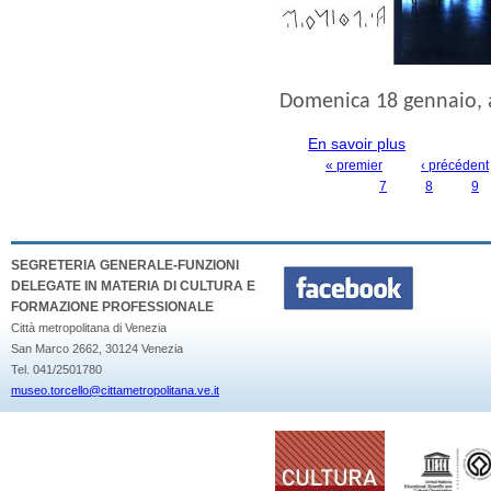
Domenica 18 gennaio
,
En savoir plus
à propos de
MUSEO
« premier
‹ précédent
PAGES
7
8
9
SEGRETERIA GENERALE-FUNZIONI
DELEGATE IN MATERIA DI CULTURA E
FORMAZIONE PROFESSIONALE
Città metropolitana di Venezia
San Marco 2662, 30124 Venezia
Tel. 041/2501780
museo.torcello@cittametropolitana.ve.it