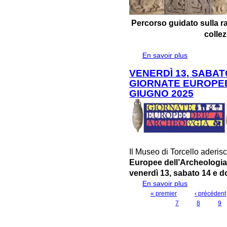
Percorso guidato sulla r
colle
En savoir plus
à propos de 
BESTIARIO D
VENERDÌ 13, SABAT
GIORNATE EUROPEE
GIUGNO 2025
Il Museo di Torcello aderi
Europee dell’Archeologi
venerdì 13, sabato 14 e 
En savoir plus
à propos de 
GIORNATE EU
« premier
‹ précédent
PAGES
7
8
9