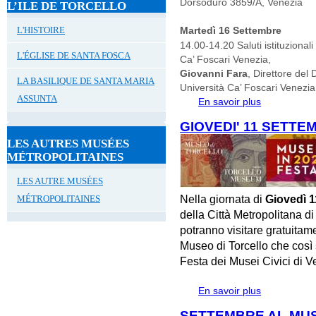
Dorsoduro 3859/A, Venezia
L’ILE DE TORCELLO
L'HISTOIRE
Martedì 16 Settembre
14.00-14.20 Saluti istituzional
L'ÉGLISE DE SANTA FOSCA
Ca’ Foscari Venezia,
Giovanni Fara
, Direttore del 
LA BASILIQUE DE SANTA MARIA
Università Ca’ Foscari Venezia
ASSUNTA
En savoir plus
à propos de
DI STORIA D
GIOVEDI' 11 SETTE
LES AUTRES MUSÉES
MÉTROPOLITAINES
LES AUTRE MUSÉES
Nella giornata di
Giovedì 1
MÉTROPOLITAINES
della Città Metropolitana d
potranno visitare gratuita
Museo di Torcello che così 
Festa dei Musei Civici di V
En savoir plus
à propos de 
SETTEMBRE AL MUS