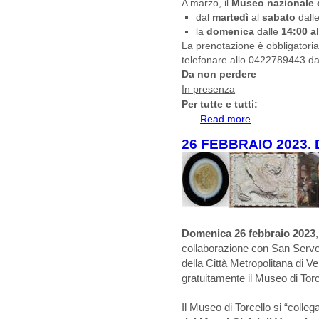
A marzo, il
Museo nazionale e
dal
martedì
al
sabato
dall
la
domenica
dalle
14:00 al
La prenotazione è obbligatoria 
telefonare allo 0422789443 dal
Da non perdere
In presenza
Per tutte e tutti:
Read more
about MARZO A
ALTINO
26 FEBBRAIO 2023.
Domenica 26 febbraio 2023
collaborazione con San Servolo
della Città Metropolitana di V
gratuitamente il Museo di Torc
Il Museo di Torcello si “colleg