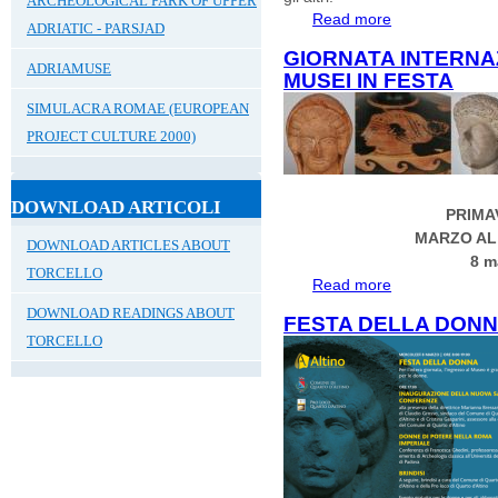
ARCHEOLOGICAL PARK OF UPPER
Read more
about #ALTINOA
ADRIATIC - PARSJAD
GIORNATA INTERNA
ADRIAMUSE
MUSEI IN FESTA
SIMULACRA ROMAE (EUROPEAN
PROJECT CULTURE 2000)
DOWNLOAD ARTICOLI
PRIMA
MARZO AL
DOWNLOAD ARTICLES ABOUT
8 m
TORCELLO
Read more
about GIORNATA
FESTA
DOWNLOAD READINGS ABOUT
FESTA DELLA DONN
TORCELLO