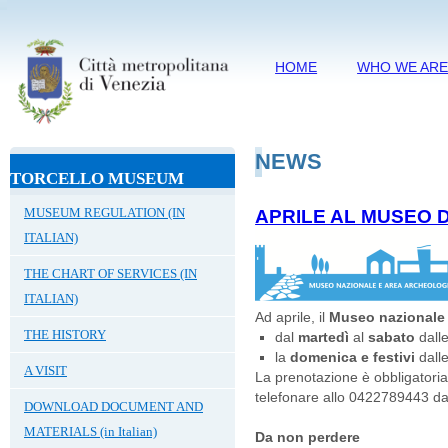
HOME
WHO WE AR
NEWS
TORCELLO MUSEUM
MUSEUM REGULATION (IN
APRILE AL MUSEO D
ITALIAN)
THE CHART OF SERVICES (IN
ITALIAN)
Ad aprile, il
Museo nazionale 
THE HISTORY
dal
martedì
al
sabato
dall
la
domenica e festivi
dall
A VISIT
La prenotazione è obbligatoria 
telefonare allo 0422789443 dal
DOWNLOAD DOCUMENT AND
MATERIALS (in Italian)
Da non perdere