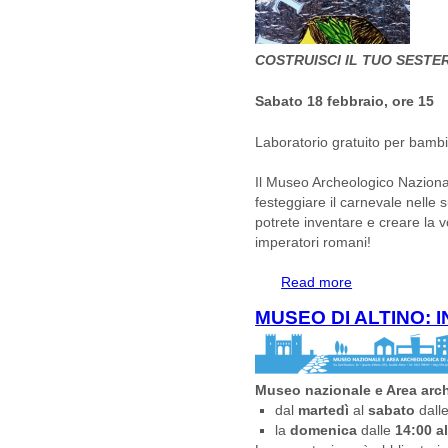
COSTRUISCI IL TUO SEST
Sabato 18 febbraio, ore 15
Laboratorio gratuito per bambi
Il Museo Archeologico Nazionale
festeggiare il carnevale nelle 
potrete inventare e creare la 
imperatori romani!
Read more
about MUSEO A
LABORATORIO G
MUSEO DI ALTINO: I
Museo nazionale e Area arch
dal
martedì
al
sabato
dall
la
domenica
dalle
14:00 al