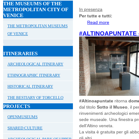
THE MUSEUMS OF THE
METROPOLITAN CITY OF
In presenza
VENICE
Per tutte e tutti:
Read more
about APRILE A
THE METROPOLITAN MUSEUMS
#ALTINOAPUNTATE 
OF VENICE
ITINERARIES
ARCHEOLOGICAL ITINERARY
ETHNOGRAPHIC ITINERARY
HISTORICAL ITINERARY
THE BESTIARY OF TORCELLO
#Altinoapuntate
ritorna
dome
PROJECTS
dal titolo
Sotto il Museo
, il p
rinvenimenti archeologici emer
OPENMUSEUMS
sede museale. Una finestra prez
dell'Altino veneta.
SHARED CULTURE
La visita è gratuita per gli ab
gli altri.