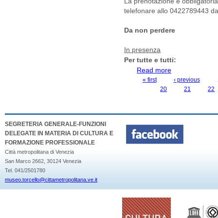
La prenotazione è obbligatoria 
telefonare allo 0422789443 dal
Da non perdere
In presenza
Per tutte e tutti:
Read more
about MUSEO DI 
« first
‹ previous
PAGES
20
21
22
SEGRETERIA GENERALE-FUNZIONI
DELEGATE IN MATERIA DI CULTURA E
FORMAZIONE PROFESSIONALE
Città metropolitana di Venezia
San Marco 2662, 30124 Venezia
Tel. 041/2501780
museo.torcello@cittametropolitana.ve.it