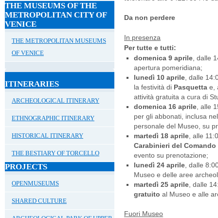
THE MUSEUMS OF THE
METROPOLITAN CITY OF
Da non perdere
VENICE
In presenza
THE METROPOLITAN MUSEUMS
Per tutte e tutti:
OF VENICE
domenica 9 aprile
, dalle 1
apertura pomeridiana;
lunedì 10 aprile
, dalle 14:
ITINERARIES
la festività di
Pasquetta
e, 
attività gratuita a cura di S
ARCHEOLOGICAL ITINERARY
domenica 16 aprile
, alle 
per gli abbonati, inclusa nel 
ETHNOGRAPHIC ITINERARY
personale del Museo, su p
HISTORICAL ITINERARY
martedì 18 aprile
, alle 11:
Carabinieri del Comando p
THE BESTIARY OF TORCELLO
evento su prenotazione;
lunedì 24 aprile
, dalle 8:0
PROJECTS
Museo e delle aree archeol
OPENMUSEUMS
martedì 25 aprile
, dalle 1
gratuito
al Museo e alle ar
SHARED CULTURE
Fuori Museo