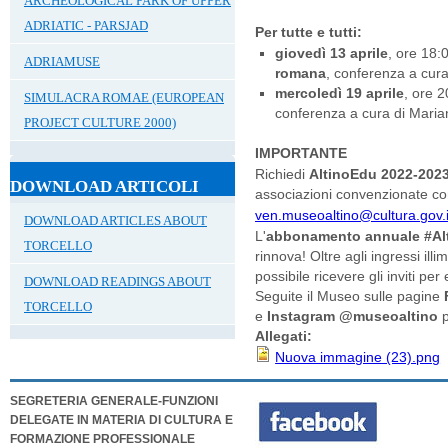
ARCHEOLOGICAL PARK OF UPPER
ADRIATIC - PARSJAD
Per tutte e tutti:
giovedì 13 aprile
, ore 18:
ADRIAMUSE
romana
, conferenza a cur
mercoledì 19 aprile
, ore 
SIMULACRA ROMAE (EUROPEAN
conferenza a cura di Mari
PROJECT CULTURE 2000)
IMPORTANTE
Richiedi
AltinoEdu 2022-202
DOWNLOAD ARTICOLI
associazioni convenzionate con
ven.museoaltino@cultura.gov.i
DOWNLOAD ARTICLES ABOUT
L'
abbonamento annuale #Al
TORCELLO
rinnova! Oltre agli ingressi ill
possibile ricevere gli inviti per
DOWNLOAD READINGS ABOUT
Seguite il Museo sulle pagine
TORCELLO
e
Instagram @museoaltino
Allegati:
Nuova immagine (23).png
SEGRETERIA GENERALE-FUNZIONI
DELEGATE IN MATERIA DI CULTURA E
FORMAZIONE PROFESSIONALE