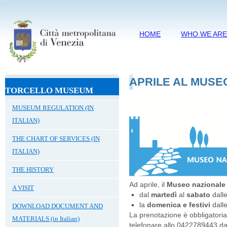
HOME
WHO WE AR
APRILE AL MUSEO
TORCELLO MUSEUM
MUSEUM REGULATION (IN
ITALIAN)
THE CHART OF SERVICES (IN
ITALIAN)
THE HISTORY
Ad aprile, il
Museo nazionale 
A VISIT
dal
martedì
al
sabato
dall
la
domenica e festivi
dall
DOWNLOAD DOCUMENT AND
La prenotazione è obbligatoria 
MATERIALS (in Italian)
telefonare allo 0422789443 dal