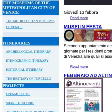
THE MUSEUMS OF THE
METROPOLITAN CITY OF
VENICE
Giovedì 13 febbra
Read more
about #Altinoaper
THE METROPOLITAN MUSEUMS
MUSEI IN FESTA
OF VENICE
ITINERARIES
Secondo appuntamento dell
giornate per i residenti p
ARCHEOLOGICAL ITINERARY
di Venezia alle quali si ass
ETHNOGRAPHIC ITINERARY
Read more
about MUSEI IN 
HISTORICAL ITINERARY
FEBBRAIO AD ALTI
THE BESTIARY OF TORCELLO
PROJECTS
OPENMUSEUMS
SHARED CULTURE