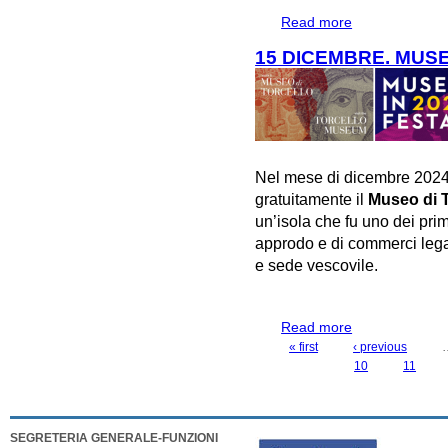
Read more
about 1 DICEM
15 DICEMBRE. MUSE
Nel mese di dicembre 2024
gratuitamente il
Museo di T
un’isola che fu uno dei prim
approdo e di commerci legata
e sede vescovile.
Read more
about 15 DICEM
« first
‹ previous
PAGES
10
11
SEGRETERIA GENERALE-FUNZIONI