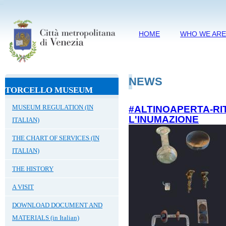
HOME
WHO WE AR
NEWS
TORCELLO MUSEUM
MUSEUM REGULATION (IN
#ALTINOAPERTA-RI
L'INUMAZIONE
ITALIAN)
THE CHART OF SERVICES (IN
ITALIAN)
THE HISTORY
A VISIT
DOWNLOAD DOCUMENT AND
MATERIALS (in Italian)