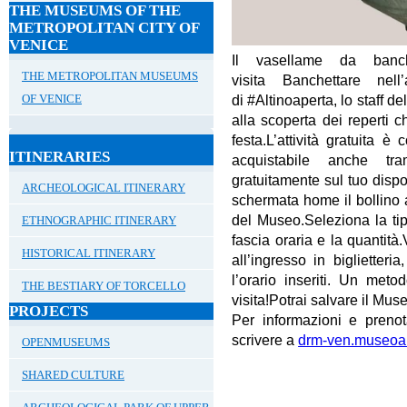
THE MUSEUMS OF THE
METROPOLITAN CITY OF
VENICE
Il vasellame da banch
THE METROPOLITAN MUSEUMS
visita
Banchettare nell’a
di
#Altinoaperta
, lo staff d
OF VENICE
alla scoperta dei
reperti c
festa
.L’attività gratuita 
ITINERARIES
acquistabile
anche tra
gratuitamente
sul tuo dispo
ARCHEOLOGICAL ITINERARY
schermata home il bollino
del Museo
.Seleziona la tip
ETHNOGRAPHIC ITINERARY
fascia oraria e la quantità.
HISTORICAL ITINERARY
all’ingresso in biglietteria
l’orario inseriti. Un meto
THE BESTIARY OF TORCELLO
visita!Potrai salvare
il Muse
PROJECTS
Per informazioni e preno
scrivere a
drm-ven.museoalt
OPENMUSEUMS
SHARED CULTURE