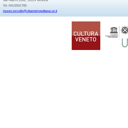
Tel. 041/2501780
museo.torcello@cittametropolitana.ve.it