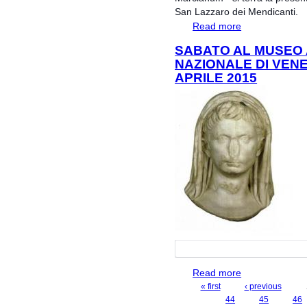
San Lazzaro dei Mendicanti.
Read more
about Presentazio
Lazzaro dei Mendi
SABATO AL MUSEO
educazione"
NAZIONALE DI VENEZ
APRILE 2015
Read more
about Sabato al M
gratuite) Aprile 2
« first
‹ previous
PAGES
44
45
46