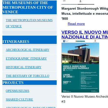
THE MUSEUMS OF THE
METROPOLITAN CITY OF
Margaret Stonborough Witt
VENICE
Musa, intellettuale e mecena
'900
THE METROPOLITAN MUSEUMS
Read more
about Progetto O
OF VENICE
VERSO IL NUOVO 
NAZIONALE DI ALTIN
ITINERARIES
ARCHEOLOGICAL ITINERARY
ETHNOGRAPHIC ITINERARY
HISTORICAL ITINERARY
THE BESTIARY OF TORCELLO
PROJECTS
OPENMUSEUMS
Verso Il Nuovo Museo Archeolog
SHARED CULTURE
#3