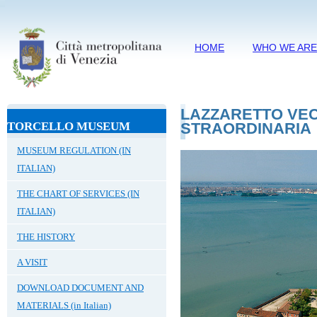
HOME
WHO WE AR
LAZZARETTO VEC
TORCELLO MUSEUM
STRAORDINARIA
MUSEUM REGULATION (IN
ITALIAN)
THE CHART OF SERVICES (IN
ITALIAN)
THE HISTORY
A VISIT
DOWNLOAD DOCUMENT AND
MATERIALS (in Italian)