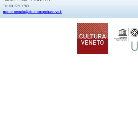
Tel. 041/2501780
museo.torcello@cittametropolitana.ve.it