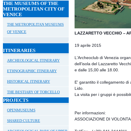
THE MUSEUMS OF THE
METROPOLITAN CITY OF
VENICE
THE METROPOLITAN MUSEUMS
OF VENICE
LAZZARETTO VECCHIO – A
19 aprile 2015
ITINERARIES
L'Archeoclub di Venezia organi
ARCHEOLOGICAL ITINERARY
dell'isola del Lazzaretto Vecch
e dalle 15,00 alle 18.00.
ETHNOGRAPHIC ITINERARY
HISTORICAL ITINERARY
E' garantito il collegamento di 
Lido.
THE BESTIARY OF TORCELLO
La visita per i gruppi è possibi
PROJECTS
OPENMUSEUMS
Per informazioni:
ASSOCIAZIONE DI VOLONTA
SHARED CULTURE