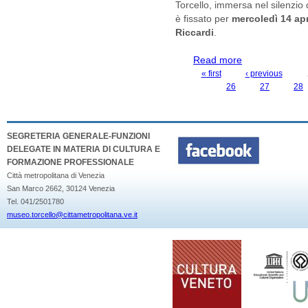
Torcello, immersa nel silenzi
è fissato per
mercoledì 14 apr
Riccardi
.
Read more
about PROGETTO
LAGUNARE, SEI
« first
‹ previous
PAGES
RICCARDI
26
27
28
SEGRETERIA GENERALE-FUNZIONI
DELEGATE IN MATERIA DI CULTURA E
FORMAZIONE PROFESSIONALE
Città metropolitana di Venezia
San Marco 2662, 30124 Venezia
Tel. 041/2501780
museo.torcello@cittametropolitana.ve.it