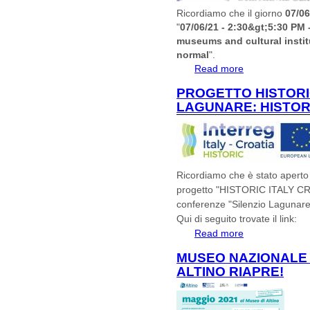
Ricordiamo che il giorno
07/0
"
07/06/21 - 2:30&gt;5:30 PM 
museums and cultural instit
normal
".
Read more
about isions and 
six studies towar
PROGETTO HISTORIC
LAGUNARE: HISTOR
Ricordiamo che è stato apert
progetto "
HISTORIC ITALY CR
conferenze "Silenzio Lagunare" e
Qui di seguito trovate il link:
Read more
about PROGETTO
LAGUNARE: HIS
MUSEO NAZIONALE 
ALTINO RIAPRE!