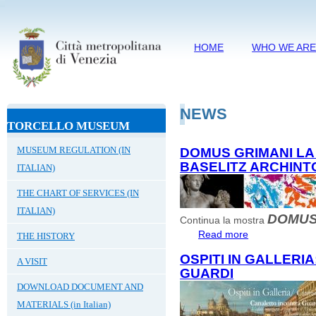
HOME
WHO WE AR
NEWS
TORCELLO MUSEUM
MUSEUM REGULATION (IN
DOMUS GRIMANI LA
BASELITZ ARCHINT
ITALIAN)
THE CHART OF SERVICES (IN
ITALIAN)
DOMUS
Continua la mostra
Read more
about DOMUS GR
THE HISTORY
Archinto
OSPITI IN GALLERI
A VISIT
GUARDI
DOWNLOAD DOCUMENT AND
MATERIALS (in Italian)