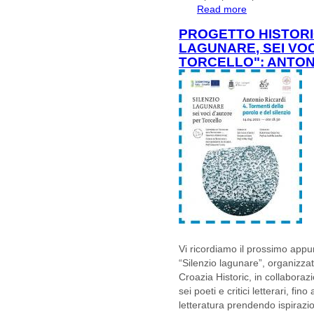
Read more
about PROGETTO
LAGUNARE, SEI
PROGETTO HISTORIC
ROSADINI
LAGUNARE, SEI VO
TORCELLO": ANTON
Vi ricordiamo il prossimo appunt
“Silenzio lagunare”, organizzato
Croazia Historic, in collaboraz
sei poeti e critici letterari, f
letteratura prendendo ispirazio