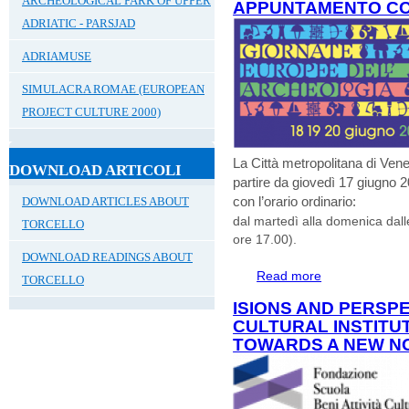
ARCHEOLOGICAL PARK OF UPPER
APPUNTAMENTO CON
ADRIATIC - PARSJAD
ADRIAMUSE
SIMULACRA ROMAE (EUROPEAN
PROJECT CULTURE 2000)
La Città metropolitana di Ven
DOWNLOAD ARTICOLI
partire da giovedì 17 giugno 
con l’orario ordinario:
DOWNLOAD ARTICLES ABOUT
dal martedì alla domenica dall
TORCELLO
ore 17.00).
DOWNLOAD READINGS ABOUT
Read more
about MUSEO D
TORCELLO
GIORNATE EUR
ISIONS AND PERSP
CON LA STORIA,
CULTURAL INSTITUT
TOWARDS A NEW N