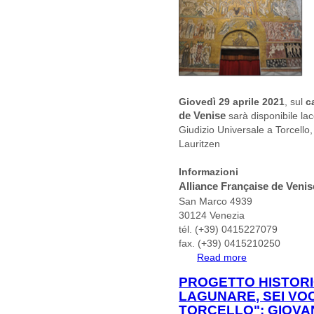
Giovedì 29 aprile 2021
, sul
c
de Venise
sarà disponibile la
Giudizio Universale a Torcello,
Lauritzen
Informazioni
Alliance Française de Veni
San Marco 4939
30124 Venezia
tél. (+39) 0415227079
fax. (+39) 0415210250
Read more
about CONFEREN
GIUDIZIO UNIV
PROGETTO HISTORIC
ASSUNTA DI TO
LAGUNARE, SEI VO
TORCELLO": GIOVA